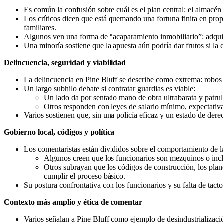
Es común la confusión sobre cuál es el plan central: el almacén 
Los críticos dicen que está quemando una fortuna finita en pro
familiares.
Algunos ven una forma de “acaparamiento inmobiliario”: adquisi
Una minoría sostiene que la apuesta aún podría dar frutos si l
Delincuencia, seguridad y viabilidad
La delincuencia en Pine Bluff se describe como extrema: robos f
Un largo subhilo debate si contratar guardias es viable:
Un lado da por sentado mano de obra ultrabarata y patrull
Otros responden con leyes de salario mínimo, expectativas
Varios sostienen que, sin una policía eficaz y un estado de derec
Gobierno local, códigos y política
Los comentaristas están divididos sobre el comportamiento de l
Algunos creen que los funcionarios son mezquinos o incl
Otros subrayan que los códigos de construcción, los planos
cumplir el proceso básico.
Su postura confrontativa con los funcionarios y su falta de tact
Contexto más amplio y ética de comentar
Varios señalan a Pine Bluff como ejemplo de desindustrializació