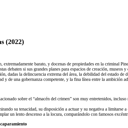
s (2022)
extremadamente barato, y docenas de propiedades en la criminal Pine B
istas debaten si sus grandes planes para espacios de creación, museos y
 dadas la delincuencia extrema del área, la debilidad del estado de dere
dad y de una gobernanza competente, y la fina línea entre la ambición adm
relacionado sobre el “almacén del crimen” son muy entretenidos, incluso
rando su tenacidad, su disposición a actuar y su negativa a limitarse a 
mplar un lento descenso a la locura, comparándolo con famosos excéntri
 acaparamiento