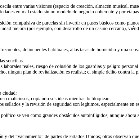
oscila entre varias visiones (espacio de creación, almacén musical, museo
piedades en mal estado sin un modelo de negocio coherente y por etapas
ción compulsiva de parcelas sin invertir en pasos básicos como planos a
a ciudad mejora (por ejemplo, con desarrollo de un casino cercano), vié
recuentes, delincuentes habituales, altas tasas de homicidio y una sen
as sencillas.
 laborales reales, riesgo de colusión de los guardias y peligro personal
ho, ningún plan de revitalización es realista; el simple delito contra la
a ciudad:
uso maliciosos, copiando sus ideas mientras lo bloquean.
 sellados y la revisión de seguridad son legítimos, especialmente en est
o político se ven como grandes obstáculos autoinfligidos, aunque ahora s
n y del “vaciamiento” de partes de Estados Unidos; otros observan que e