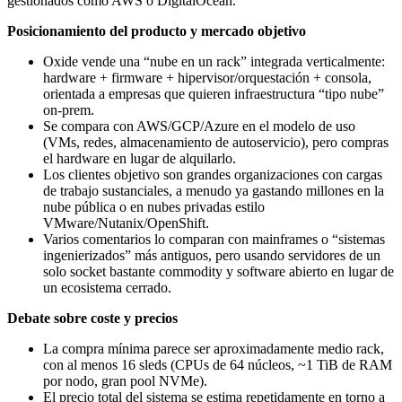
gestionados como AWS o DigitalOcean.
Posicionamiento del producto y mercado objetivo
Oxide vende una “nube en un rack” integrada verticalmente:
hardware + firmware + hipervisor/orquestación + consola,
orientada a empresas que quieren infraestructura “tipo nube”
on‑prem.
Se compara con AWS/GCP/Azure en el modelo de uso
(VMs, redes, almacenamiento de autoservicio), pero compras
el hardware en lugar de alquilarlo.
Los clientes objetivo son grandes organizaciones con cargas
de trabajo sustanciales, a menudo ya gastando millones en la
nube pública o en nubes privadas estilo
VMware/Nutanix/OpenShift.
Varios comentarios lo comparan con mainframes o “sistemas
ingenierizados” más antiguos, pero usando servidores de un
solo socket bastante commodity y software abierto en lugar de
un ecosistema cerrado.
Debate sobre coste y precios
La compra mínima parece ser aproximadamente medio rack,
con al menos 16 sleds (CPUs de 64 núcleos, ~1 TiB de RAM
por nodo, gran pool NVMe).
El precio total del sistema se estima repetidamente en torno a