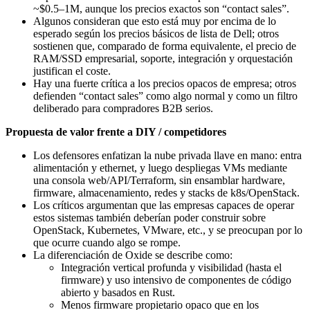
~$0.5–1M, aunque los precios exactos son “contact sales”.
Algunos consideran que esto está muy por encima de lo
esperado según los precios básicos de lista de Dell; otros
sostienen que, comparado de forma equivalente, el precio de
RAM/SSD empresarial, soporte, integración y orquestación
justifican el coste.
Hay una fuerte crítica a los precios opacos de empresa; otros
defienden “contact sales” como algo normal y como un filtro
deliberado para compradores B2B serios.
Propuesta de valor frente a DIY / competidores
Los defensores enfatizan la nube privada llave en mano: entra
alimentación y ethernet, y luego despliegas VMs mediante
una consola web/API/Terraform, sin ensamblar hardware,
firmware, almacenamiento, redes y stacks de k8s/OpenStack.
Los críticos argumentan que las empresas capaces de operar
estos sistemas también deberían poder construir sobre
OpenStack, Kubernetes, VMware, etc., y se preocupan por lo
que ocurre cuando algo se rompe.
La diferenciación de Oxide se describe como:
Integración vertical profunda y visibilidad (hasta el
firmware) y uso intensivo de componentes de código
abierto y basados en Rust.
Menos firmware propietario opaco que en los