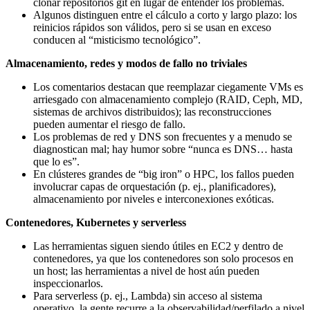
clonar repositorios git en lugar de entender los problemas.
Algunos distinguen entre el cálculo a corto y largo plazo: los
reinicios rápidos son válidos, pero si se usan en exceso
conducen al “misticismo tecnológico”.
Almacenamiento, redes y modos de fallo no triviales
Los comentarios destacan que reemplazar ciegamente VMs es
arriesgado con almacenamiento complejo (RAID, Ceph, MD,
sistemas de archivos distribuidos); las reconstrucciones
pueden aumentar el riesgo de fallo.
Los problemas de red y DNS son frecuentes y a menudo se
diagnostican mal; hay humor sobre “nunca es DNS… hasta
que lo es”.
En clústeres grandes de “big iron” o HPC, los fallos pueden
involucrar capas de orquestación (p. ej., planificadores),
almacenamiento por niveles e interconexiones exóticas.
Contenedores, Kubernetes y serverless
Las herramientas siguen siendo útiles en EC2 y dentro de
contenedores, ya que los contenedores son solo procesos en
un host; las herramientas a nivel de host aún pueden
inspeccionarlos.
Para serverless (p. ej., Lambda) sin acceso al sistema
operativo, la gente recurre a la observabilidad/perfilado a nivel