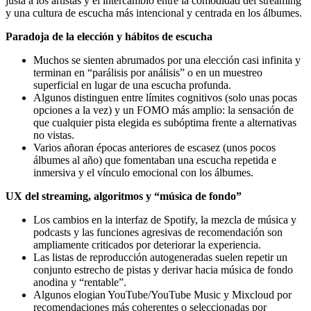
justa a los artistas y el intercambio entre la comodidad del streaming
y una cultura de escucha más intencional y centrada en los álbumes.
Paradoja de la elección y hábitos de escucha
Muchos se sienten abrumados por una elección casi infinita y
terminan en “parálisis por análisis” o en un muestreo
superficial en lugar de una escucha profunda.
Algunos distinguen entre límites cognitivos (solo unas pocas
opciones a la vez) y un FOMO más amplio: la sensación de
que cualquier pista elegida es subóptima frente a alternativas
no vistas.
Varios añoran épocas anteriores de escasez (unos pocos
álbumes al año) que fomentaban una escucha repetida e
inmersiva y el vínculo emocional con los álbumes.
UX del streaming, algoritmos y “música de fondo”
Los cambios en la interfaz de Spotify, la mezcla de música y
podcasts y las funciones agresivas de recomendación son
ampliamente criticados por deteriorar la experiencia.
Las listas de reproducción autogeneradas suelen repetir un
conjunto estrecho de pistas y derivar hacia música de fondo
anodina y “rentable”.
Algunos elogian YouTube/YouTube Music y Mixcloud por
recomendaciones más coherentes o seleccionadas por