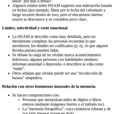
lineal” por días o temas?
Algunos relatos sobre HSAM sugieren una indexación basada
en fechas (por ejemplo, filtrar por la fecha del calendario y
luego recorrer dentro de eso), pero el mecanismo interno
exacto se desconoce y se considera poco claro.
Límites, selectividad y coste emocional
La HSAM se describe como muy detallada, pero no
literalmente completa: las personas recuerdan lo que
atendieron; los detalles no codificados (p. ej., lo que alguien
llevaba puesto) pueden faltar.
Se debate la carga de no olvidar nunca acontecimientos
dolorosos; algunas personas con habilidades similares
informan ansiedad o depresión, o describen la vida como
“ruido”.
Otros señalan que olvidar puede ser una “recolección de
basura” adaptativa.
Relación con otros fenómenos inusuales de la memoria
Se hacen comparaciones con:
Personas que memorizan miles de dígitos o libros
enteros mediante imágenes fuertes o el método loci.
La “memoria fotográfica”, cuya existencia robusta y de
por vida algunos ponen en duda.