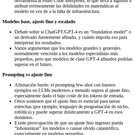
herramienta al estilo Code Interpreter, lo que lleva a algunos a
atribuir erróneamente las debilidades en matemáticas al
modelo en vez de a la falta de infraestructura.
Modelos base, ajuste fino y escalado
Debate sobre si ChatGPT/GPT-4 es un “foundation model” o
un derivado fuertemente afinado, y cuánto importa eso para
interpretar los resultados.
Varios argumentan que los modelos grandes y generales
normalmente vencerán a los modelos especialistas más
pequeños, pero que modelos de clase GPT‑4 afinados podrían
superar en el futuro.
Prompting vs ajuste fino
Afirmación fuerte: el prompting few-shot con buenos
ejemplos en LLMs modernos a menudo supera al ajuste fino,
especialmente dado el bajo coste de los tokens de entrada.
Otros sostienen que el ajuste fino es esencial para tareas
estrechas (por ejemplo, lenguajes de programación de nicho,
robótica) y puede superar drásticamente a GPT‑4 en esos
dominios.
Existe preocupación de que un ajuste fino ingenuo pueda
“lobotomizar” los modelos o causar olvido catastrófico,
especialmente en modelos pequeños.