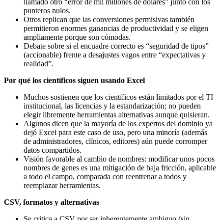
llamado otro “error de mil millones de dólares” junto con los
punteros nulos.
Otros replican que las conversiones permisivas también
permitieron enormes ganancias de productividad y se eligen
ampliamente porque son cómodas.
Debate sobre si el encuadre correcto es “seguridad de tipos”
(accionable) frente a desajustes vagos entre “expectativas y
realidad”.
Por qué los científicos siguen usando Excel
Muchos sostienen que los científicos están limitados por el TI
institucional, las licencias y la estandarización; no pueden
elegir libremente herramientas alternativas aunque quisieran.
Algunos dicen que la mayoría de los expertos del dominio ya
dejó Excel para este caso de uso, pero una minoría (además
de administradores, clínicos, editores) aún puede corromper
datos compartidos.
Visión favorable al cambio de nombres: modificar unos pocos
nombres de genes es una mitigación de baja fricción, aplicable
a todo el campo, comparada con reentrenar a todos y
reemplazar herramientas.
CSV, formatos y alternativas
Se critica a CSV por ser inherentemente ambiguo (sin