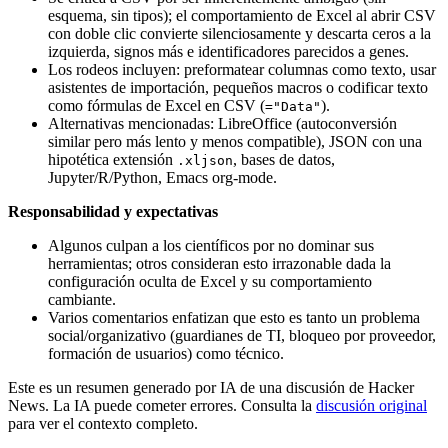
esquema, sin tipos); el comportamiento de Excel al abrir CSV
con doble clic convierte silenciosamente y descarta ceros a la
izquierda, signos más e identificadores parecidos a genes.
Los rodeos incluyen: preformatear columnas como texto, usar
asistentes de importación, pequeños macros o codificar texto
como fórmulas de Excel en CSV (
).
="Data"
Alternativas mencionadas: LibreOffice (autoconversión
similar pero más lento y menos compatible), JSON con una
hipotética extensión
, bases de datos,
.xljson
Jupyter/R/Python, Emacs org-mode.
Responsabilidad y expectativas
Algunos culpan a los científicos por no dominar sus
herramientas; otros consideran esto irrazonable dada la
configuración oculta de Excel y su comportamiento
cambiante.
Varios comentarios enfatizan que esto es tanto un problema
social/organizativo (guardianes de TI, bloqueo por proveedor,
formación de usuarios) como técnico.
Este es un resumen generado por IA de una discusión de Hacker
News. La IA puede cometer errores. Consulta la
discusión original
para ver el contexto completo.