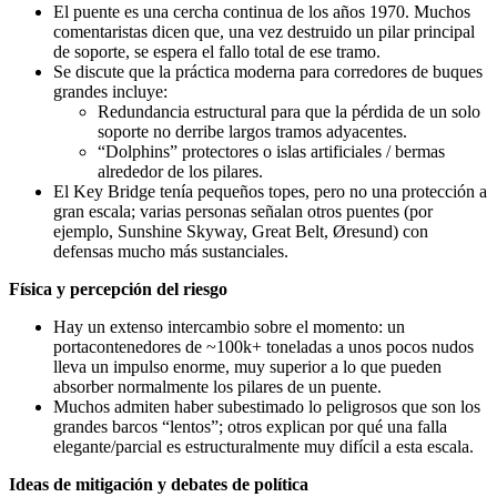
El puente es una cercha continua de los años 1970. Muchos
comentaristas dicen que, una vez destruido un pilar principal
de soporte, se espera el fallo total de ese tramo.
Se discute que la práctica moderna para corredores de buques
grandes incluye:
Redundancia estructural para que la pérdida de un solo
soporte no derribe largos tramos adyacentes.
“Dolphins” protectores o islas artificiales / bermas
alrededor de los pilares.
El Key Bridge tenía pequeños topes, pero no una protección a
gran escala; varias personas señalan otros puentes (por
ejemplo, Sunshine Skyway, Great Belt, Øresund) con
defensas mucho más sustanciales.
Física y percepción del riesgo
Hay un extenso intercambio sobre el momento: un
portacontenedores de ~100k+ toneladas a unos pocos nudos
lleva un impulso enorme, muy superior a lo que pueden
absorber normalmente los pilares de un puente.
Muchos admiten haber subestimado lo peligrosos que son los
grandes barcos “lentos”; otros explican por qué una falla
elegante/parcial es estructuralmente muy difícil a esta escala.
Ideas de mitigación y debates de política