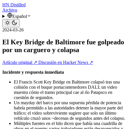
HN
Distilled
Archivo
Español
2024-03-26
El Key Bridge de Baltimore fue golpeado
por un carguero y colapsa
Artículo original ↗
Discusión en Hacker News ↗
Incidente y respuesta inmediata
El Francis Scott Key Bridge en Baltimore colapsó tras una
colisión con el buque portacontenedores DALI; un video
muestra cómo el tramo principal cae al río Patapsco en
cuestión de segundos.
Un mayday del barco por una supuesta pérdida de potencia
habría permitido a las autoridades detener la mayor parte del
tráfico; el video sobreviviente sugiere que solo un último
vehículo cruzó unos ~decenas de segundos antes del colapso.
Múltiples fuentes en el hilo dicen que había una cuadrilla de
obras en el puente; varios trabajadores están desaparecidos y