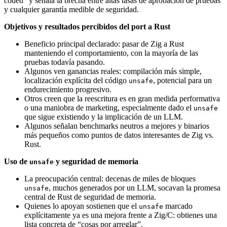
coded” y señala la brecha entre altas tasas de aprobación de pruebas
y cualquier garantía medible de seguridad.
Objetivos y resultados percibidos del port a Rust
Beneficio principal declarado: pasar de Zig a Rust
manteniendo el comportamiento, con la mayoría de las
pruebas todavía pasando.
Algunos ven ganancias reales: compilación más simple,
localización explícita del código
, potencial para un
unsafe
endurecimiento progresivo.
Otros creen que la reescritura es en gran medida performativa
o una maniobra de marketing, especialmente dado el
unsafe
que sigue existiendo y la implicación de un LLM.
Algunos señalan benchmarks neutros a mejores y binarios
más pequeños como puntos de datos interesantes de Zig vs.
Rust.
Uso de
y seguridad de memoria
unsafe
La preocupación central: decenas de miles de bloques
, muchos generados por un LLM, socavan la promesa
unsafe
central de Rust de seguridad de memoria.
Quienes lo apoyan sostienen que el
marcado
unsafe
explícitamente ya es una mejora frente a Zig/C: obtienes una
lista concreta de “cosas por arreglar”.