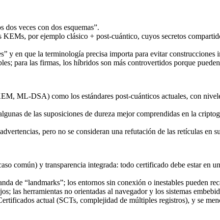
tos dos veces con dos esquemas”.
es KEMs, por ejemplo clásico + post-cuántico, cuyos secretos compart
” y en que la terminología precisa importa para evitar construcciones 
es; para las firmas, los híbridos son más controvertidos porque pueden
KEM, ML-DSA) como los estándares post-cuánticos actuales, con nivel
algunas de las suposiciones de dureza mejor comprendidas en la cripto
ertencias, pero no se consideran una refutación de las retículas en s
 común) y transparencia integrada: todo certificado debe estar en un
banda de “landmarks”; los entornos sin conexión o inestables pueden re
s; las herramientas no orientadas al navegador y los sistemas embebidos
rtificados actual (SCTs, complejidad de múltiples registros), y se men