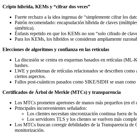
Cripto híbrida, KEMs y “cifrar dos veces”
Fuerte rechazo a la idea ingenua de “simplemente cifrar los da
Patrón recomendado: encapsulación híbrida de claves (múltipl
simétrica).
Énfasis repetido en que los KEMs no son “solo cifrado de claves
Para los KEMs, los híbridos se consideran ampliamente razonabl
Elecciones de algoritmos y confianza en las retículas
La discusión se centra en esquemas basados en retículas (ML-
hashes.
LWE y problemas de retículas relacionados se describen como 
ciertos aspectos.
Fallos post-cuánticos pasados como SIKE/SIDH se usan como adv
Certificados de Árbol de Merkle (MTCs) y transparencia
Los MTCs prometen apretones de manos más pequeños (en el caso
Principales inconvenientes señalados:
Los clientes necesitan sincronización continua fuera de 
Los servidores TLS y los clientes se vuelven más complejo
Los MTCs buscan corregir debilidades de la Transparencia de Ce
monitorización.