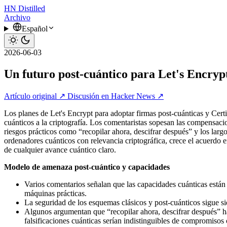
HN
Distilled
Archivo
Español
2026-06-03
Un futuro post-cuántico para Let's Encryp
Artículo original ↗
Discusión en Hacker News ↗
Los planes de Let's Encrypt para adoptar firmas post-cuánticas y Ce
cuánticos a la criptografía. Los comentaristas sopesan las compensac
riesgos prácticos como “recopilar ahora, descifrar después” y los lar
ordenadores cuánticos con relevancia criptográfica, crece el acuerdo 
de cualquier avance cuántico claro.
Modelo de amenaza post-cuántico y capacidades
Varios comentarios señalan que las capacidades cuánticas están
máquinas prácticas.
La seguridad de los esquemas clásicos y post-cuánticos sigue si
Algunos argumentan que “recopilar ahora, descifrar después” hac
falsificaciones cuánticas serían indistinguibles de compromisos 