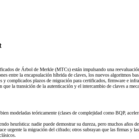
t
rtificados de Árbol de Merkle (MTCs) están impulsando una reevaluació
iones entre la encapsulación híbrida de claves, los nuevos algoritmos b
gos y complicados plazos de migración para certificados, firmware e in
en que la transición de la autenticación y el intercambio de claves a m
 bien modeladas teóricamente (clases de complejidad como BQP, acelera
endo heurística: nadie puede demostrar su dureza, pero muchos años de 
e urgente la migración del cifrado; otros subrayan que las firmas y las
clásicos.