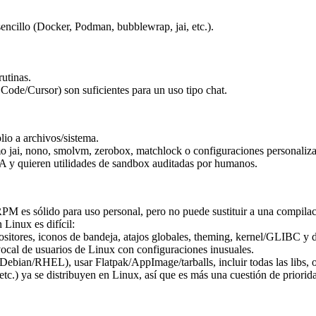
ncillo (Docker, Podman, bubblewrap, jai, etc.).
rutinas.
ode/Cursor) son suficientes para un uso tipo chat.
io a archivos/sistema.
mo jai, nono, smolvm, zerobox, matchlock o configuraciones personaliz
IA y quieren utilidades de sandbox auditadas por humanos.
M es sólido para uso personal, pero no puede sustituir a una compilac
 Linux es difícil:
tores, iconos de bandeja, atajos globales, theming, kernel/GLIBC y di
cal de usuarios de Linux con configuraciones inusuales.
/Debian/RHEL), usar Flatpak/AppImage/tarballs, incluir todas las libs, o
tc.) ya se distribuyen en Linux, así que es más una cuestión de priorid