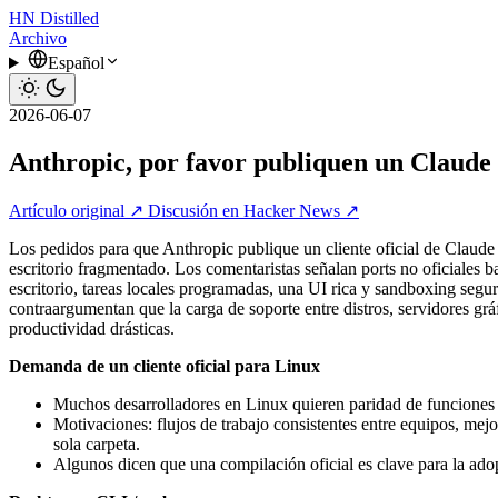
HN
Distilled
Archivo
Español
2026-06-07
Anthropic, por favor publiquen un Claude 
Artículo original ↗
Discusión en Hacker News ↗
Los pedidos para que Anthropic publique un cliente oficial de Claude
escritorio fragmentado. Los comentaristas señalan ports no oficiales 
escritorio, tareas locales programadas, una UI rica y sandboxing segu
contraargumentan que la carga de soporte entre distros, servidores gr
productividad drásticas.
Demanda de un cliente oficial para Linux
Muchos desarrolladores en Linux quieren paridad de funcione
Motivaciones: flujos de trabajo consistentes entre equipos, me
sola carpeta.
Algunos dicen que una compilación oficial es clave para la adop