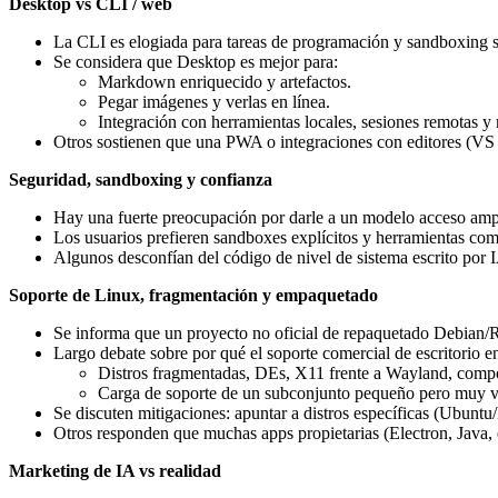
Desktop vs CLI / web
La CLI es elogiada para tareas de programación y sandboxing se
Se considera que Desktop es mejor para:
Markdown enriquecido y artefactos.
Pegar imágenes y verlas en línea.
Integración con herramientas locales, sesiones remotas y 
Otros sostienen que una PWA o integraciones con editores (VS C
Seguridad, sandboxing y confianza
Hay una fuerte preocupación por darle a un modelo acceso ampl
Los usuarios prefieren sandboxes explícitos y herramientas co
Algunos desconfían del código de nivel de sistema escrito por 
Soporte de Linux, fragmentación y empaquetado
Se informa que un proyecto no oficial de repaquetado Debian/RP
Largo debate sobre por qué el soporte comercial de escritorio en
Distros fragmentadas, DEs, X11 frente a Wayland, composi
Carga de soporte de un subconjunto pequeño pero muy vo
Se discuten mitigaciones: apuntar a distros específicas (Ubuntu
Otros responden que muchas apps propietarias (Electron, Java, e
Marketing de IA vs realidad