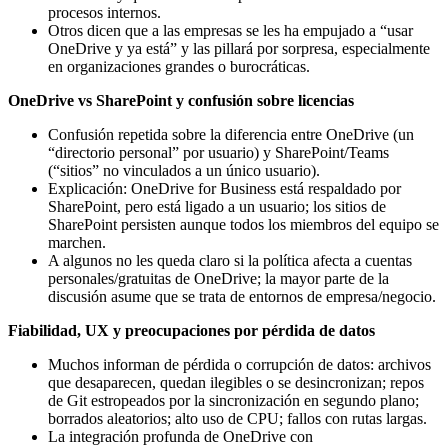
procesos internos.
Otros dicen que a las empresas se les ha empujado a “usar
OneDrive y ya está” y las pillará por sorpresa, especialmente
en organizaciones grandes o burocráticas.
OneDrive vs SharePoint y confusión sobre licencias
Confusión repetida sobre la diferencia entre OneDrive (un
“directorio personal” por usuario) y SharePoint/Teams
(“sitios” no vinculados a un único usuario).
Explicación: OneDrive for Business está respaldado por
SharePoint, pero está ligado a un usuario; los sitios de
SharePoint persisten aunque todos los miembros del equipo se
marchen.
A algunos no les queda claro si la política afecta a cuentas
personales/gratuitas de OneDrive; la mayor parte de la
discusión asume que se trata de entornos de empresa/negocio.
Fiabilidad, UX y preocupaciones por pérdida de datos
Muchos informan de pérdida o corrupción de datos: archivos
que desaparecen, quedan ilegibles o se desincronizan; repos
de Git estropeados por la sincronización en segundo plano;
borrados aleatorios; alto uso de CPU; fallos con rutas largas.
La integración profunda de OneDrive con