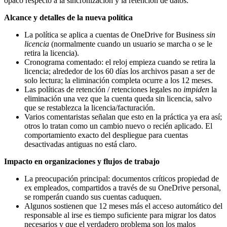
opaco respecto a la sincronización y la retención de datos.
Alcance y detalles de la nueva política
La política se aplica a cuentas de OneDrive for Business
sin
licencia
(normalmente cuando un usuario se marcha o se le
retira la licencia).
Cronograma comentado: el reloj empieza cuando se retira la
licencia; alrededor de los 60 días los archivos pasan a ser de
solo lectura; la eliminación completa ocurre a los 12 meses.
Las políticas de retención / retenciones legales no
impiden
la
eliminación una vez que la cuenta queda sin licencia, salvo
que se restablezca la licencia/facturación.
Varios comentaristas señalan que esto en la práctica ya era así;
otros lo tratan como un cambio nuevo o recién aplicado. El
comportamiento exacto del despliegue para cuentas
desactivadas antiguas no está claro.
Impacto en organizaciones y flujos de trabajo
La preocupación principal: documentos críticos propiedad de
ex empleados, compartidos a través de su OneDrive personal,
se romperán cuando sus cuentas caduquen.
Algunos sostienen que 12 meses más el acceso automático del
responsable al irse es tiempo suficiente para migrar los datos
necesarios y que el verdadero problema son los malos