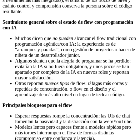
a herramientas más integradas), el tamaño de los trozos de tarea y
cuánto control y comprensión conserva la persona sobre el código
resultante.
Sentimiento general sobre el estado de flow con programación
con IA
Muchos dicen que
no pueden
alcanzar el flow tradicional con
programación agéntica/con IA; la experiencia es de
“arranques y paradas”, como gestión de proyectos o hacer de
niñera de un desarrollador junior.
Algunos sienten que la alegría de programar se ha perdido;
evitarían la IA si no fuera obligatoria, y unos pocos se han
apartado por completo de la IA en nuevos roles y reportan
mayor satisfacción.
Otros reportan
nuevos tipos
de flow: ráfagas más cortas y
repetidas de concentración, o flow en el diseño y el
aprendizaje de más alto nivel en lugar de teclear código.
Principales bloqueos para el flow
Esperar respuestas rompe la concentración; las UIs de chat
fomentan la pasividad y la distracción con la web/YouTube.
Modelos lentos pero capaces frente a modelos rápidos pero
más torpes interrumpen el flow de formas distintas
(compromiso entre confianza y latencia).