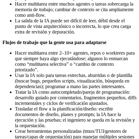
Hacer multitarea entre muchos agentes o tareas sobrecarga la
memoria de trabajo; cambiar de contexto se cita ampliamente
como anti-flow.
La salida de la IA puede ser difícil de leer, débil desde el
punto de vista arquitectónico o incorrecta, lo que crea carga
extra de revisión y depuración.
Flujos de trabajo que la gente usa para adaptarse
Hacer multitarea entre 2–10+ agentes, repos o worktrees para
que siempre haya algo ejecutándose; algunos lo enmarcan
como “multitarea selectiva” o “cambio de contexto
priorizado”.
Usar la IA solo para tareas estrechas, aburridas o de plantilla
(buscar bugs, pequeños scripts, visualización, búsqueda en
dependencias); programar a mano las partes interesantes.
Tratar la IA como autocompletado/pareja de programación:
desarrollo guiado por comentarios, fragmentos pequeños, diffs
incrementales y ciclos de verificación ajustados.
Trasladar el flow a la planificación/diseño: escribir
documentos de diseño, planes y prompts; la IA hace la
ejecución y las pruebas; el ingeniero se queda en la revisión y
la orquestación.
Crear herramientas personalizadas (tmux/TUI/gestores de
tareas/capas de orquestación) para manejar múltiples sesiones