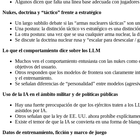
Algunos dicen que falta una línea base adecuada con jugadores
Nukes, doctrina y “táctico” frente a estratégico
Un largo subhilo debate si las “armas nucleares tácticas” son una
Una postura: la distinción táctico vs estratégico es una distinci
La otra postura: una vez que se usa cualquier arma nuclear, la 
Se discute la doctrina nuclear rusa y “escalar para desescalar / 
Lo que el comportamiento dice sobre los LLM
Muchos ven el comportamiento entusiasta con las nukes como ev
objetivos del usuario.
Otros responden que los modelos de frontera son claramente int
y el entrenamiento.
Se señalan diferencias de “personalidad” entre modelos (agresivo
Uso de la IA en el ámbito militar y de políticas públicas
Hay una fuerte preocupación de que los ejércitos traten a los L
asistidos por IA.
Otros señalan que la ley de EE. UU. ahora prohíbe explícitament
Existe el temor de que la IA se convierta en una forma de blan
Datos de entrenamiento, ficción y marco de juego