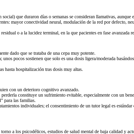
ón social) que duraron días o semanas se consideran llamativas, aunque e
ntes: mayor conectividad neural, modulación de la red por defecto, neuro
residual o a la lucidez terminal, en la que pacientes en fase avanzada r
mente dado que se trataba de una cepa muy potente.
; unos pocos sostienen que solo es una dosis ligera/moderada basándose
 hasta hospitalización tras dosis muy altas.
guien con un deterioro cognitivo avanzado.
 a perderla constituye un sufrimiento evitable, especialmente con un bene
” para las familias.
tamientos individuales; el consentimiento de un tutor legal es estándar
n torno a los psicodélicos, estudios de salud mental de baja calidad y 