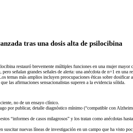
nzada tras una dosis alta de psilocibina
locibina restauró brevemente múltiples funciones en una mujer mayor c
te, pero señalan grandes señales de alerta: una anécdota de n=1 en una r
Los temas más amplios incluyen preocupaciones éticas sobre dosificar a p
e que las afirmaciones sensacionalistas superen a la evidencia sólida.
aciente, no de un ensayo clínico.
 pago por publicar, detalle diagnóstico mínimo (“compatible con Alzheim
estos “informes de casos milagrosos” y los tratan como anécdotas hasta 
n suscitar nuevas líneas de investigación en un campo que ha visto poc