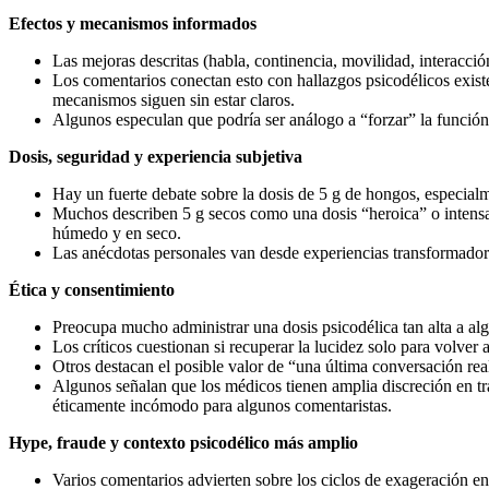
Efectos y mecanismos informados
Las mejoras descritas (habla, continencia, movilidad, interacci
Los comentarios conectan esto con hallazgos psicodélicos existe
mecanismos siguen sin estar claros.
Algunos especulan que podría ser análogo a “forzar” la función 
Dosis, seguridad y experiencia subjetiva
Hay un fuerte debate sobre la dosis de 5 g de hongos, especial
Muchos describen 5 g secos como una dosis “heroica” o intensa
húmedo y en seco.
Las anécdotas personales van desde experiencias transformadoras
Ética y consentimiento
Preocupa mucho administrar una dosis psicodélica tan alta a al
Los críticos cuestionan si recuperar la lucidez solo para volver
Otros destacan el posible valor de “una última conversación real
Algunos señalan que los médicos tienen amplia discreción en tra
éticamente incómodo para algunos comentaristas.
Hype, fraude y contexto psicodélico más amplio
Varios comentarios advierten sobre los ciclos de exageración e