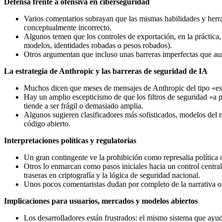
Defensa frente a ofensiva en ciberseguridad
Varios comentarios subrayan que las mismas habilidades y herra
conceptualmente incorrecto.
Algunos temen que los controles de exportación, en la práctica,
modelos, identidades robadas o pesos robados).
Otros argumentan que incluso unas barreras imperfectas que aume
La estrategia de Anthropic y las barreras de seguridad de IA
Muchos dicen que meses de mensajes de Anthropic del tipo «esto
Hay un amplio escepticismo de que los filtros de seguridad «a pr
tiende a ser frágil o demasiado amplia.
Algunos sugieren clasificadores más sofisticados, modelos del mu
código abierto.
Interpretaciones políticas y regulatorias
Un gran contingente ve la prohibición como represalia política 
Otros lo enmarcan como pasos iniciales hacia un control centrali
traseras en criptografía y la lógica de seguridad nacional.
Unos pocos comentaristas dudan por completo de la narrativa ofi
Implicaciones para usuarios, mercados y modelos abiertos
Los desarrolladores están frustrados: el mismo sistema que ayud