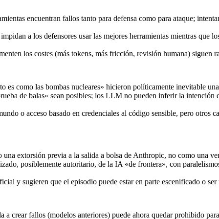
mientas encuentran fallos tanto para defensa como para ataque; intenta
 impidan a los defensores usar las mejores herramientas mientras que lo
nten los costes (más tokens, más fricción, revisión humana) siguen ral
 es como las bombas nucleares» hicieron políticamente inevitable una r
ueba de balas» sean posibles; los LLM no pueden inferir la intención de
ndo o acceso basado en credenciales al código sensible, pero otros cali
o una extorsión previa a la salida a bolsa de Anthropic, no como una ver
zado, posiblemente autoritario, de la IA «de frontera», con paralelismos
cial y sugieren que el episodio puede estar en parte escenificado o ser
a a crear fallos (modelos anteriores) puede ahora quedar prohibido para 