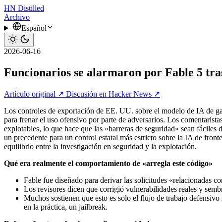
HN
Distilled
Archivo
Español
2026-06-16
Funcionarios se alarmaron por Fable 5 tras
Artículo original ↗
Discusión en Hacker News ↗
Los controles de exportación de EE. UU. sobre el modelo de IA de g
para frenar el uso ofensivo por parte de adversarios. Los comentaristas
explotables, lo que hace que las «barreras de seguridad» sean fácile
un precedente para un control estatal más estricto sobre la IA de fron
equilibrio entre la investigación en seguridad y la explotación.
Qué era realmente el comportamiento de «arregla este código»
Fable fue diseñado para derivar las solicitudes «relacionadas c
Los revisores dicen que corrigió vulnerabilidades reales y sembra
Muchos sostienen que esto es solo el flujo de trabajo defensivo 
en la práctica, un jailbreak.