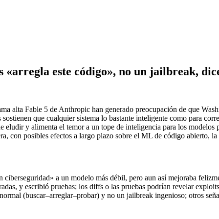
 «arregla este código», no un jailbreak, dic
ama alta Fable 5 de Anthropic han generado preocupación de que Washi
 sostienen que cualquier sistema lo bastante inteligente como para corre
s de eludir y alimenta el temor a un tope de inteligencia para los mode
tera, con posibles efectos a largo plazo sobre el ML de código abierto, l
on ciberseguridad» a un modelo más débil, pero aun así mejoraba felizme
das, y escribió pruebas; los diffs o las pruebas podrían revelar exploits
normal (buscar–arreglar–probar) y no un jailbreak ingenioso; otros señal