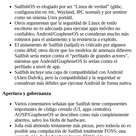
SailfishOS es elogiado por ser “Linux de verdad” (glibc,
configuración en /etc, Wayland, IPC normal) y por sentirse
como un sistema Unix portátil.
Otros argumentan que la seguridad de Linux de estilo
escritorio no es adecuada para ejecutar apps móviles no
confiables; Android/GrapheneOS se consideran mucho más
robustos para el aislamiento y la resistencia a exploits.
El aislamiento de Sailfish (sailjail) es criticado por algunos
como débil; otros dicen que los modelos de amenaza difieren:
Sailfish sería mejor contra el “perfilado de grandes actores”,
mientras que Android/GrapheneOS lo serían contra el
perfilado a nivel de app.
Sailfish incluye una capa de compatibilidad con Android
(Alien Dalvik), pero la compatibilidad y la seguridad se
consideran más débiles que ejecutar Android de forma nativa.
Apertura y gobernanza
Varios comentarios señalan que Sailfish tiene componentes
importantes de código cerrado (UI, apps centrales).
AOSP/GrapheneOS se describen como más completamente
abiertos, salvo los blobs de hardware.
Jolla está abriendo lentamente más piezas, pero todavía no es
posible una compilación de Sailfish totalmente FOSS; una