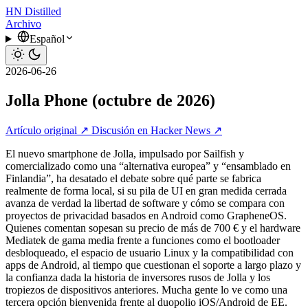
HN
Distilled
Archivo
Español
2026-06-26
Jolla Phone (octubre de 2026)
Artículo original ↗
Discusión en Hacker News ↗
El nuevo smartphone de Jolla, impulsado por Sailfish y
comercializado como una “alternativa europea” y “ensamblado en
Finlandia”, ha desatado el debate sobre qué parte se fabrica
realmente de forma local, si su pila de UI en gran medida cerrada
avanza de verdad la libertad de software y cómo se compara con
proyectos de privacidad basados en Android como GrapheneOS.
Quienes comentan sopesan su precio de más de 700 € y el hardware
Mediatek de gama media frente a funciones como el bootloader
desbloqueado, el espacio de usuario Linux y la compatibilidad con
apps de Android, al tiempo que cuestionan el soporte a largo plazo y
la confianza dada la historia de inversores rusos de Jolla y los
tropiezos de dispositivos anteriores. Mucha gente lo ve como una
tercera opción bienvenida frente al duopolio iOS/Android de EE.