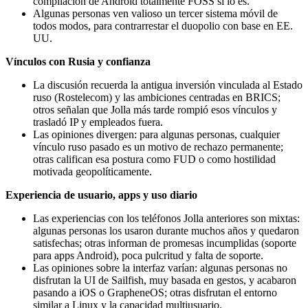
compilación de Android totalmente FOSS sí lo es.
Algunas personas ven valioso un tercer sistema móvil de
todos modos, para contrarrestar el duopolio con base en EE.
UU.
Vínculos con Rusia y confianza
La discusión recuerda la antigua inversión vinculada al Estado
ruso (Rostelecom) y las ambiciones centradas en BRICS;
otros señalan que Jolla más tarde rompió esos vínculos y
trasladó IP y empleados fuera.
Las opiniones divergen: para algunas personas, cualquier
vínculo ruso pasado es un motivo de rechazo permanente;
otras califican esa postura como FUD o como hostilidad
motivada geopolíticamente.
Experiencia de usuario, apps y uso diario
Las experiencias con los teléfonos Jolla anteriores son mixtas:
algunas personas los usaron durante muchos años y quedaron
satisfechas; otras informan de promesas incumplidas (soporte
para apps Android), poca pulcritud y falta de soporte.
Las opiniones sobre la interfaz varían: algunas personas no
disfrutan la UI de Sailfish, muy basada en gestos, y acabaron
pasando a iOS o GrapheneOS; otras disfrutan el entorno
similar a Linux y la capacidad multiusuario.