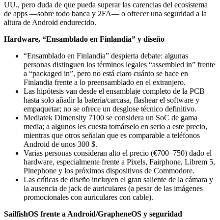
UU., pero duda de que pueda superar las carencias del ecosistema
de apps —sobre todo banca y 2FA— o ofrecer una seguridad a la
altura de Android endurecido.
Hardware, “Ensamblado en Finlandia” y diseño
“Ensamblado en Finlandia” despierta debate: algunas
personas distinguen los términos legales “assembled in” frente
a “packaged in”, pero no está claro cuánto se hace en
Finlandia frente a lo preensamblado en el extranjero.
Las hipótesis van desde el ensamblaje completo de la PCB
hasta solo añadir la batería/carcasa, flashear el software y
empaquetar; no se ofrece un desglose técnico definitivo.
Mediatek Dimensity 7100 se considera un SoC de gama
media; a algunos les cuesta tomárselo en serio a este precio,
mientras que otros señalan que es comparable a teléfonos
Android de unos 300 $.
Varias personas consideran alto el precio (€700–750) dado el
hardware, especialmente frente a Pixels, Fairphone, Librem 5,
Pinephone y los próximos dispositivos de Commodore.
Las críticas de diseño incluyen el gran saliente de la cámara y
la ausencia de jack de auriculares (a pesar de las imágenes
promocionales con auriculares con cable).
SailfishOS frente a Android/GrapheneOS y seguridad