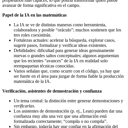
propietarios más capaces, lo que podría transformar quién puede
avanzar de forma significativa en el campo.
Papel de la IA en las matemáticas
La IA se ve de distintas maneras como herramienta,
colaboradora y posible “oráculo”; muchos sostienen que los
tres roles coexistirán.
Fortalezas actuales: acelerar la búsqueda, explorar casos,
sugerir pasos, formalizar y verificar ideas existentes.
Debilidades: dificultad para generar ideas genuinamente
nuevas o grandes saltos conceptuales; algunos argumentan
que los recientes “avances” de la IA en realidad solo
reempaquetan técnicas conocidas.
Varios señalan que, como ocurre con el código, ya hay que
ser fuerte en el área para juzgar de forma fiable la producción
matemática de la IA.
Verificación, asistentes de demostración y confianza
Un tema central: la distinción entre generar demostraciones y
verificarlas
.
Los asistentes de demostración (p. ej., Lean) pueden dar una
confianza muy alta una vez que una afirmación está
formalizada correctamente; “compila o no compila”.
Sin embargo, todavía hay que confiar en la afirmación del