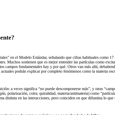
mente?
entales” en el Modelo Estándar, señalando que cifras habituales como 17
ntes. Muchos sostienen que es mejor entender las partículas como exci
ntos campos fundamentales hay y por qué. Otros van más allá, debatiend
s actuales podrán explicar por completo fenómenos como la materia oscu
inición: a veces significa “no puede descomponerse más”, y otras “ca
pín, polarización, color, quiralidad, materia/antimateria) como “partícu
a distinta en las interacciones, pero coinciden en que difumina lo que s