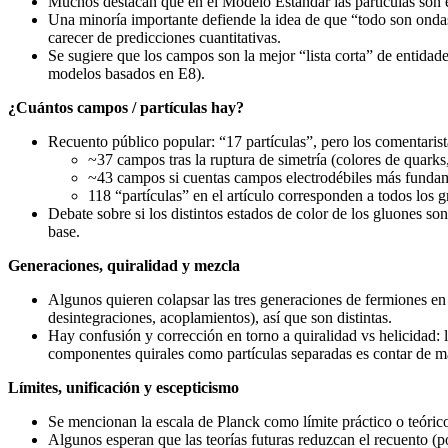
Muchos destacan que en el Modelo Estándar las partículas son e
Una minoría importante defiende la idea de que “todo son ondas
carecer de predicciones cuantitativas.
Se sugiere que los campos son la mejor “lista corta” de entid
modelos basados en E8).
¿Cuántos campos / partículas hay?
Recuento público popular: “17 partículas”, pero los comentarista
~37 campos tras la ruptura de simetría (colores de quark
~43 campos si cuentas campos electrodébiles más fundamen
118 “partículas” en el artículo corresponden a todos los 
Debate sobre si los distintos estados de color de los gluones s
base.
Generaciones, quiralidad y mezcla
Algunos quieren colapsar las tres generaciones de fermiones en 
desintegraciones, acoplamientos), así que son distintas.
Hay confusión y corrección en torno a quiralidad vs helicidad: l
componentes quirales como partículas separadas es contar de m
Límites, unificación y escepticismo
Se mencionan la escala de Planck como límite práctico o teórico
Algunos esperan que las teorías futuras reduzcan el recuento (