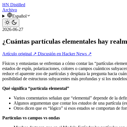
HN
Distilled
Archivo
Español
2026-06-27
¿Cuántas partículas elementales hay real
Artículo original ↗
Discusión en Hacker News ↗
Físicos y entusiastas se enfrentan a cómo contar las “partículas elem
estados de espín, polarizaciones, colores o campos cuánticos subyace
reduce el aparente zoo de partículas y desplaza la pregunta hacia cuá
posibilidad de estructuras subyacentes más profundas y si los modelo
Qué significa “partícula elemental”
Varios comentarios señalan que “elemental” depende de la def
Algunos argumentan que contar los
estados
de una partícula (es
Otros dicen que es “lógico” si esos estados se comportan de form
Partículas vs campos vs ondas