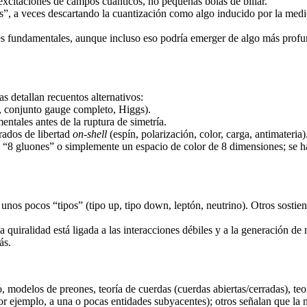
xcitaciones de campos cuánticos, no pequeñas bolas de billar.
”, a veces descartando la cuantización como algo inducido por la medi
ades fundamentales, aunque incluso eso podría emerger de algo más prof
s detallan recuentos alternativos:
s, conjunto gauge completo, Higgs).
tales antes de la ruptura de simetría.
grados de libertad
on-shell
(espín, polarización, color, carga, antimateria)
on “8 gluones” o simplemente un espacio de color de 8 dimensiones; se ha
unos pocos “tipos” (tipo up, tipo down, leptón, neutrino). Otros sosti
a quiralidad está ligada a las interacciones débiles y a la generación de
ás.
, modelos de preones, teoría de cuerdas (cuerdas abiertas/cerradas), teo
por ejemplo, a una o pocas entidades subyacentes); otros señalan que la