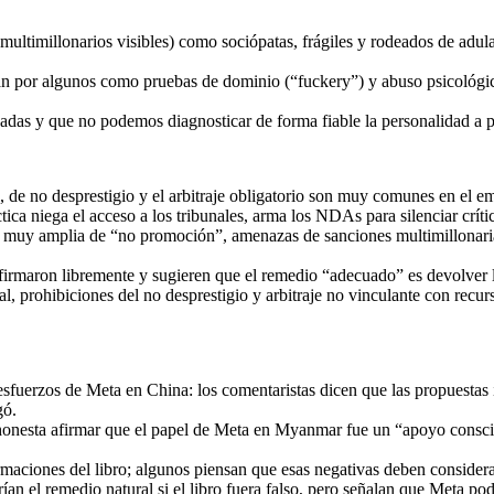
multimillonarios visibles) como sociópatas, frágiles y rodeados de adul
etan por algunos como pruebas de dominio (“fuckery”) y abuso psicológ
adas y que no podemos diagnosticar de forma fiable la personalidad a p
, de no desprestigio y el arbitraje obligatorio son muy comunes en el 
ica niega el acceso a los tribunales, arma los NDAs para silenciar críti
 muy amplia de “no promoción”, amenazas de sanciones multimillonarias,
e firmaron libremente y sugieren que el remedio “adecuado” es devolve
rohibiciones del no desprestigio y arbitraje no vinculante con recurso a
 esfuerzos de Meta en China: los comentaristas dicen que las propuestas
gó.
onesta afirmar que el papel de Meta en Myanmar fue un “apoyo conscien
maciones del libro; algunos piensan que esas negativas deben considera
n el remedio natural si el libro fuera falso, pero señalan que Meta podr