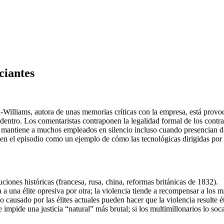
ciantes
Williams, autora de unas memorias críticas con la empresa, está provoc
dentro. Los comentaristas contraponen la legalidad formal de los contra
ias mantiene a muchos empleados en silencio incluso cuando presencian 
 ven el episodio como un ejemplo de cómo las tecnológicas dirigidas po
uciones históricas (francesa, rusa, china, reformas británicas de 1832).
a una élite opresiva por otra; la violencia tiende a recompensar a los 
 causado por las élites actuales pueden hacer que la violencia resulte é
mpide una justicia “natural” más brutal; si los multimillonarios lo soca