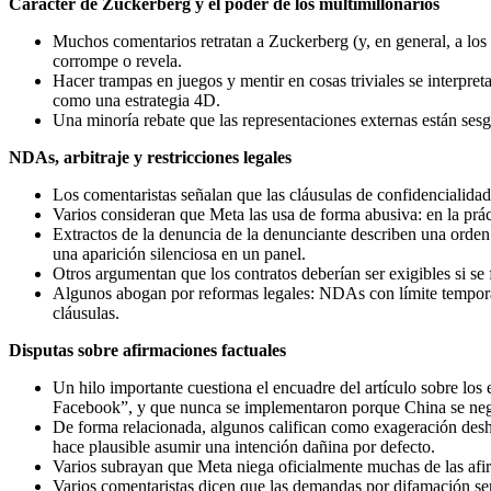
Carácter de Zuckerberg y el poder de los multimillonarios
Muchos comentarios retratan a Zuckerberg (y, en general, a los 
corrompe o revela.
Hacer trampas en juegos y mentir en cosas triviales se interpr
como una estrategia 4D.
Una minoría rebate que las representaciones externas están sesg
NDAs, arbitraje y restricciones legales
Los comentaristas señalan que las cláusulas de confidencialidad
Varios consideran que Meta las usa de forma abusiva: en la práct
Extractos de la denuncia de la denunciante describen una orden
una aparición silenciosa en un panel.
Otros argumentan que los contratos deberían ser exigibles si s
Algunos abogan por reformas legales: NDAs con límite temporal, p
cláusulas.
Disputas sobre afirmaciones factuales
Un hilo importante cuestiona el encuadre del artículo sobre los
Facebook”, y que nunca se implementaron porque China se ne
De forma relacionada, algunos califican como exageración desh
hace plausible asumir una intención dañina por defecto.
Varios subrayan que Meta niega oficialmente muchas de las afir
Varios comentaristas dicen que las demandas por difamación sería