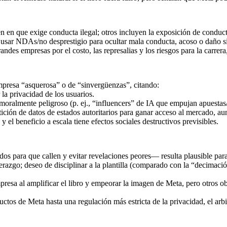
n en que exige conducta ilegal; otros incluyen la exposición de conduct
sar NDAs/no desprestigio para ocultar mala conducta, acoso o daño sis
randes empresas por el costo, las represalias y los riesgos para la carrer
presa “asquerosa” o de “sinvergüenzas”, citando:
la privacidad de los usuarios.
oralmente peligroso (p. ej., “influencers” de IA que empujan apuestas/
ción de datos de estados autoritarios para ganar acceso al mercado, aunq
 el beneficio a escala tiene efectos sociales destructivos previsibles.
dos para que callen y evitar revelaciones peores— resulta plausible pa
razgo; deseo de disciplinar a la plantilla (comparado con la “decimación
mpresa al amplificar el libro y empeorar la imagen de Meta, pero otros
tos de Meta hasta una regulación más estricta de la privacidad, el arbit