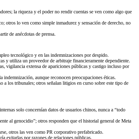
adores; la riqueza y el poder no rendir cuentas se ven como algo que
ico; otros lo ven como simple inmadurez y sensación de derecho, no
artir de anécdotas de prensa.
empleo tecnológico y en las indemnizaciones por despido.
cas y utiliza un proveedor de arbitraje financieramente dependiente.
 vigilancia extensa de apariciones públicas y castigo incluso por
r la indemnización, aunque reconocen preocupaciones éticas.
 los tribunales; otros señalan litigios en curso sobre este tipo de
 internas solo concernían datos de usuarios chinos, nunca a “todo
te al genocidio”; otros responden que el historial general de Meta
rse, otros las ven como PR corporativo prefabricado.
ía evitarlas por razones de relaciones públicas.