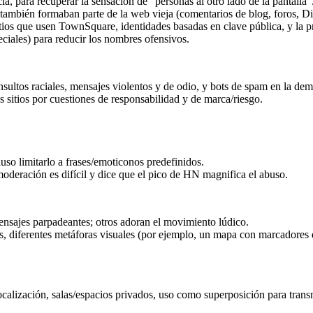
cia, para recuperar la sensación de “personas al otro lado de la pantalla”
s también formaban parte de la web vieja (comentarios de blog, foros, Di
itios que usen TownSquare, identidades basadas en clave pública, y la p
eciales) para reducir los nombres ofensivos.
sultos raciales, mensajes violentos y de odio, y bots de spam en la dem
os sitios por cuestiones de responsabilidad y de marca/riesgo.
luso limitarlo a frases/emoticonos predefinidos.
 moderación es difícil y dice que el pico de HN magnifica el abuso.
ensajes parpadeantes; otros adoran el movimiento lúdico.
es, diferentes metáforas visuales (por ejemplo, un mapa con marcadores
ocalización, salas/espacios privados, uso como superposición para trans