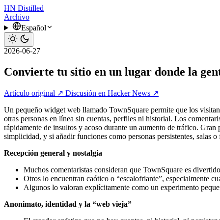
HN
Distilled
Archivo
Español
2026-06-27
Convierte tu sitio en un lugar donde la ge
Artículo original ↗
Discusión en Hacker News ↗
Un pequeño widget web llamado TownSquare permite que los visitantes
otras personas en línea sin cuentas, perfiles ni historial. Los comenta
rápidamente de insultos y acoso durante un aumento de tráfico. Gran p
simplicidad, y si añadir funciones como personas persistentes, salas o f
Recepción general y nostalgia
Muchos comentaristas consideran que TownSquare es divertido, 
Otros lo encuentran caótico o “escalofriante”, especialmente c
Algunos lo valoran explícitamente como un experimento peque
Anonimato, identidad y la “web vieja”