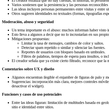
El creador enfatiza que no hay cuentas, ni historial, ni persisten
Varios sostienen que la persistencia y las personas reconocible
Las ideas incluyen personas permanentes entre visitas y entre s
Otros sugieren identidades no textuales (formas, tipografías esp
Moderación, abuso y seguridad
Un tema importante es el abuso: muchos informan haber visto in
Esto lleva a algunos a decir que no lo incrustarían en sus propi
Mitigaciones propuestas:
Limitar la tasa de mensajes, cambios de color y saltos.
Detectar spam repetido o similar y silenciar las fuentes.
Reportes de usuarios con bloqueo basado en umbrales.
Filtros de palabras, tiempos de espera para insultos, o inc
El creador señala que ya existe cierto filtrado, reconoce que la
Comentarios sobre UX y diseño
Algunos encuentran ilegible el enjambre de figuras de palo y m
Sugerencias: incorporación más clara, mejores controles móvil
desactivar el widget).
Funciones y casos de uso potenciales
Entre las ideas figuran: limitación de multitudes basada en geol
sitio e identidad entre sitios.