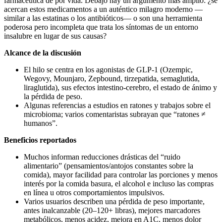
farmacéutica de por vida. Debajo hay un argumento más amplio: ¿se
acercan estos medicamentos a un auténtico milagro moderno —
similar a las estatinas o los antibióticos— o son una herramienta
poderosa pero incompleta que trata los síntomas de un entorno
insalubre en lugar de sus causas?
Alcance de la discusión
El hilo se centra en los agonistas de GLP‑1 (Ozempic,
Wegovy, Mounjaro, Zepbound, tirzepatida, semaglutida,
liraglutida), sus efectos intestino‑cerebro, el estado de ánimo y
la pérdida de peso.
Algunas referencias a estudios en ratones y trabajos sobre el
microbioma; varios comentaristas subrayan que “ratones ≠
humanos”.
Beneficios reportados
Muchos informan reducciones drásticas del “ruido
alimentario” (pensamientos/antojos constantes sobre la
comida), mayor facilidad para controlar las porciones y menos
interés por la comida basura, el alcohol e incluso las compras
en línea u otros comportamientos impulsivos.
Varios usuarios describen una pérdida de peso importante,
antes inalcanzable (20–120+ libras), mejores marcadores
metabólicos, menos acidez, mejora en A1C, menos dolor