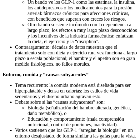
Un bando ve los GLP‑1 como las estatinas, la insulina,
los antidepresivos o los medicamentos para la presión
arterial: fármacos crónicos para afecciones crónicas,
con beneficios que superan con creces los riesgos.
Otro bando se siente incómodo con la dependencia a
largo plazo, los efectos a muy largo plazo desconocidos
y los incentivos de la industria farmacéutica; enfatizan
la dieta, el ejercicio y la “disciplina”.
Contraargumento: décadas de datos muestran que el
tratamiento solo con dieta y ejercicio rara vez funciona a largo
plazo a escala poblacional; el hambre y el apetito son en gran
medida fisiológicos, no fallos morales.
Entorno, comida y “causas subyacentes”
Tema recurrente: la comida moderna está diseñada para ser
hiperpalatable y densa en calorías; los estilos de vida
sedentarios y el diseño urbano agravan esto.
Debate sobre si las “causas subyacentes” son:
Biología (señalización del hambre alterada, genética,
daño metabólico), o
Educación y comportamiento (mala comprensión
nutricional, control de porciones, inactividad).
Varios sostienen que los GLP‑1 “arreglan la biología” en un
entorno desajustado, de forma similar a las gafas para la vista.