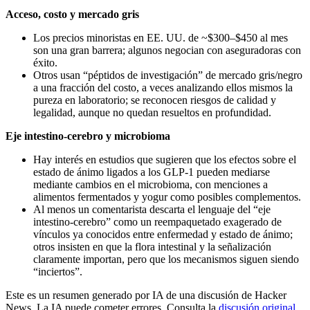
Acceso, costo y mercado gris
Los precios minoristas en EE. UU. de ~$300–$450 al mes
son una gran barrera; algunos negocian con aseguradoras con
éxito.
Otros usan “péptidos de investigación” de mercado gris/negro
a una fracción del costo, a veces analizando ellos mismos la
pureza en laboratorio; se reconocen riesgos de calidad y
legalidad, aunque no quedan resueltos en profundidad.
Eje intestino-cerebro y microbioma
Hay interés en estudios que sugieren que los efectos sobre el
estado de ánimo ligados a los GLP‑1 pueden mediarse
mediante cambios en el microbioma, con menciones a
alimentos fermentados y yogur como posibles complementos.
Al menos un comentarista descarta el lenguaje del “eje
intestino-cerebro” como un reempaquetado exagerado de
vínculos ya conocidos entre enfermedad y estado de ánimo;
otros insisten en que la flora intestinal y la señalización
claramente importan, pero que los mecanismos siguen siendo
“inciertos”.
Este es un resumen generado por IA de una discusión de Hacker
News. La IA puede cometer errores. Consulta la
discusión original