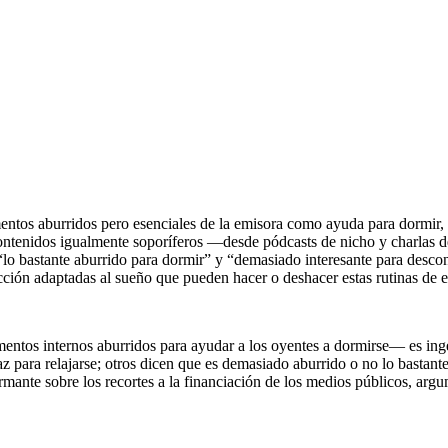
ntos aburridos pero esenciales de la emisora como ayuda para dormir, 
ontenidos igualmente soporíferos —desde pódcasts de nicho y charlas 
r “lo bastante aburrido para dormir” y “demasiado interesante para desc
ucción adaptadas al sueño que pueden hacer o deshacer estas rutinas de 
tos internos aburridos para ayudar a los oyentes a dormirse— es ingen
 para relajarse; otros dicen que es demasiado aburrido o no lo bastante
armante sobre los recortes a la financiación de los medios públicos, a