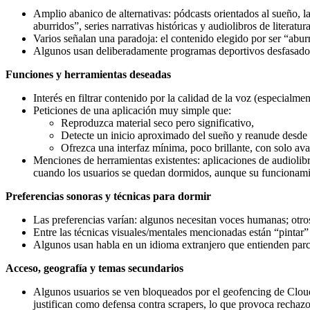
Amplio abanico de alternativas: pódcasts orientados al sueño, 
aburridos”, series narrativas históricas y audiolibros de literatura
Varios señalan una paradoja: el contenido elegido por ser “abur
Algunos usan deliberadamente programas deportivos desfasados o 
Funciones y herramientas deseadas
Interés en filtrar contenido por la calidad de la voz (especialm
Peticiones de una aplicación muy simple que:
Reproduzca material seco pero significativo,
Detecte un inicio aproximado del sueño y reanude desde a
Ofrezca una interfaz mínima, poco brillante, con solo ava
Menciones de herramientas existentes: aplicaciones de audiol
cuando los usuarios se quedan dormidos, aunque su funcionami
Preferencias sonoras y técnicas para dormir
Las preferencias varían: algunos necesitan voces humanas; otros
Entre las técnicas visuales/mentales mencionadas están “pintar” 
Algunos usan habla en un idioma extranjero que entienden parci
Acceso, geografía y temas secundarios
Algunos usuarios se ven bloqueados por el geofencing de CloudF
justifican como defensa contra scrapers, lo que provoca rechazo