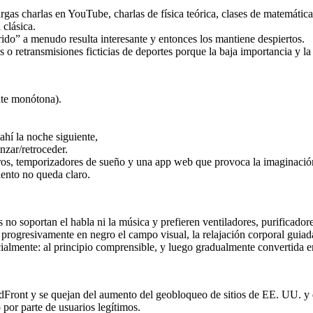
largas charlas en YouTube, charlas de física teórica, clases de matemát
 clásica.
rido” a menudo resulta interesante y entonces los mantiene despiertos.
retransmisiones ficticias de deportes porque la baja importancia y la p
ente monótona).
hí la noche siguiente,
nzar/retroceder.
ibros, temporizadores de sueño y una app web que provoca la imaginac
ento no queda claro.
 no soportan el habla ni la música y prefieren ventiladores, purificador
progresivamente en negro el campo visual, la relajación corporal guiada y
almente: al principio comprensible, y luego gradualmente convertida en
ront y se quejan del aumento del geobloqueo de sitios de EE. UU. y de
 por parte de usuarios legítimos.