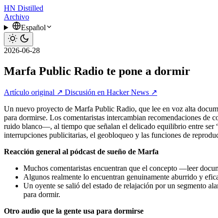
HN
Distilled
Archivo
Español
2026-06-28
Marfa Public Radio te pone a dormir
Artículo original ↗
Discusión en Hacker News ↗
Un nuevo proyecto de Marfa Public Radio, que lee en voz alta docume
para dormirse. Los comentaristas intercambian recomendaciones de c
ruido blanco—, al tiempo que señalan el delicado equilibrio entre se
interrupciones publicitarias, el geobloqueo y las funciones de reprod
Reacción general al pódcast de sueño de Marfa
Muchos comentaristas encuentran que el concepto —leer documen
Algunos realmente lo encuentran genuinamente aburrido y eficaz
Un oyente se salió del estado de relajación por un segmento al
para dormir.
Otro audio que la gente usa para dormirse