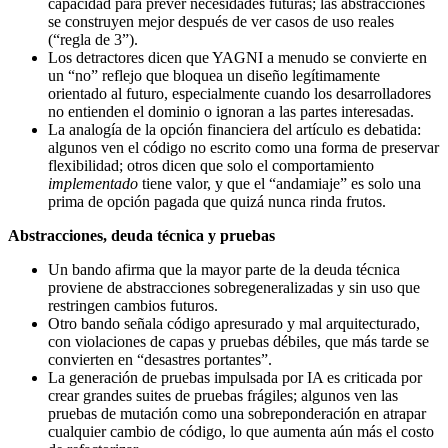
capacidad para prever necesidades futuras; las abstracciones
se construyen mejor después de ver casos de uso reales
(“regla de 3”).
Los detractores dicen que YAGNI a menudo se convierte en
un “no” reflejo que bloquea un diseño legítimamente
orientado al futuro, especialmente cuando los desarrolladores
no entienden el dominio o ignoran a las partes interesadas.
La analogía de la opción financiera del artículo es debatida:
algunos ven el código no escrito como una forma de preservar
flexibilidad; otros dicen que solo el comportamiento
implementado
tiene valor, y que el “andamiaje” es solo una
prima de opción pagada que quizá nunca rinda frutos.
Abstracciones, deuda técnica y pruebas
Un bando afirma que la mayor parte de la deuda técnica
proviene de abstracciones sobregeneralizadas y sin uso que
restringen cambios futuros.
Otro bando señala código apresurado y mal arquitecturado,
con violaciones de capas y pruebas débiles, que más tarde se
convierten en “desastres portantes”.
La generación de pruebas impulsada por IA es criticada por
crear grandes suites de pruebas frágiles; algunos ven las
pruebas de mutación como una sobreponderación en atrapar
cualquier cambio de código, lo que aumenta aún más el costo