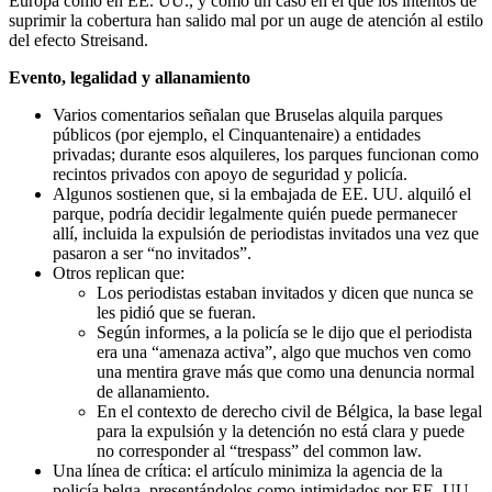
Europa como en EE. UU., y como un caso en el que los intentos de
suprimir la cobertura han salido mal por un auge de atención al estilo
del efecto Streisand.
Evento, legalidad y allanamiento
Varios comentarios señalan que Bruselas alquila parques
públicos (por ejemplo, el Cinquantenaire) a entidades
privadas; durante esos alquileres, los parques funcionan como
recintos privados con apoyo de seguridad y policía.
Algunos sostienen que, si la embajada de EE. UU. alquiló el
parque, podría decidir legalmente quién puede permanecer
allí, incluida la expulsión de periodistas invitados una vez que
pasaron a ser “no invitados”.
Otros replican que:
Los periodistas estaban invitados y dicen que nunca se
les pidió que se fueran.
Según informes, a la policía se le dijo que el periodista
era una “amenaza activa”, algo que muchos ven como
una mentira grave más que como una denuncia normal
de allanamiento.
En el contexto de derecho civil de Bélgica, la base legal
para la expulsión y la detención no está clara y puede
no corresponder al “trespass” del common law.
Una línea de crítica: el artículo minimiza la agencia de la
policía belga, presentándolos como intimidados por EE. UU.