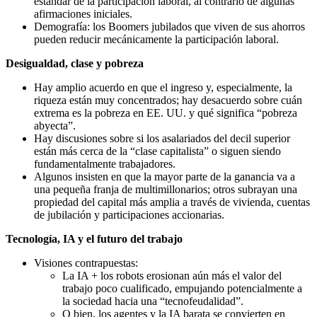
estándar de la participación laboral, al contrario de algunas
afirmaciones iniciales.
Demografía: los Boomers jubilados que viven de sus ahorros
pueden reducir mecánicamente la participación laboral.
Desigualdad, clase y pobreza
Hay amplio acuerdo en que el ingreso y, especialmente, la
riqueza están muy concentrados; hay desacuerdo sobre cuán
extrema es la pobreza en EE. UU. y qué significa “pobreza
abyecta”.
Hay discusiones sobre si los asalariados del decil superior
están más cerca de la “clase capitalista” o siguen siendo
fundamentalmente trabajadores.
Algunos insisten en que la mayor parte de la ganancia va a
una pequeña franja de multimillonarios; otros subrayan una
propiedad del capital más amplia a través de vivienda, cuentas
de jubilación y participaciones accionarias.
Tecnología, IA y el futuro del trabajo
Visiones contrapuestas:
La IA + los robots erosionan aún más el valor del
trabajo poco cualificado, empujando potencialmente a
la sociedad hacia una “tecnofeudalidad”.
O bien, los agentes y la IA barata se convierten en