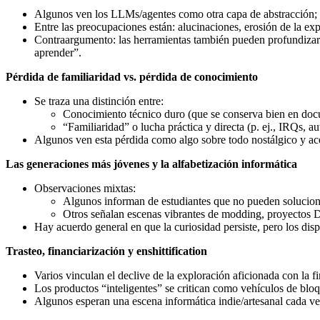
Algunos ven los LLMs/agentes como otra capa de abstracción; ot
Entre las preocupaciones están: alucinaciones, erosión de la e
Contraargumento: las herramientas también pueden profundizar l
aprender”.
Pérdida de familiaridad vs. pérdida de conocimiento
Se traza una distinción entre:
Conocimiento técnico duro (que se conserva bien en doc
“Familiaridad” o lucha práctica y directa (p. ej., IRQs, 
Algunos ven esta pérdida como algo sobre todo nostálgico y ac
Las generaciones más jóvenes y la alfabetización informática
Observaciones mixtas:
Algunos informan de estudiantes que no pueden solucionar
Otros señalan escenas vibrantes de modding, proyectos 
Hay acuerdo general en que la curiosidad persiste, pero los dis
Trasteo, financiarización y enshittification
Varios vinculan el declive de la exploración aficionada con la f
Los productos “inteligentes” se critican como vehículos de bl
Algunos esperan una escena informática indie/artesanal cada ve