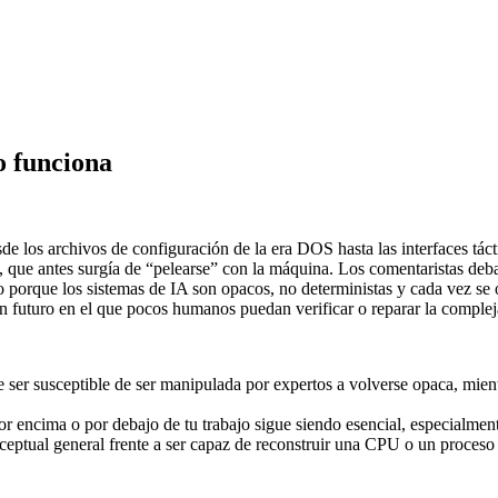
o funciona
de los archivos de configuración de la era DOS hasta las interfaces tá
que antes surgía de “pelearse” con la máquina. Los comentaristas debat
o porque los sistemas de IA son opacos, no deterministas y cada vez se 
 futuro en el que pocos humanos puedan verificar o reparar la compleja 
ser susceptible de ser manipulada por expertos a volverse opaca, mient
encima o por debajo de tu trabajo sigue siendo esencial, especialmente p
eptual general frente a ser capaz de reconstruir una CPU o un proceso 