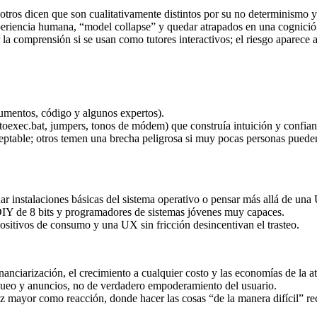
ros dicen que son cualitativamente distintos por su no determinismo y s
xperiencia humana, “model collapse” y quedar atrapados en una cognició
a comprensión si se usan como tutores interactivos; el riesgo aparece 
umentos, código y algunos expertos).
autoexec.bat, jumpers, tonos de módem) que construía intuición y confian
eptable; otros temen una brecha peligrosa si muy pocas personas puede
 instalaciones básicas del sistema operativo o pensar más allá de una 
DIY de 8 bits y programadores de sistemas jóvenes muy capaces.
positivos de consumo y una UX sin fricción desincentivan el trasteo.
inanciarización, el crecimiento a cualquier costo y las economías de la a
oqueo y anuncios, no de verdadero empoderamiento del usuario.
z mayor como reacción, donde hacer las cosas “de la manera difícil” rec