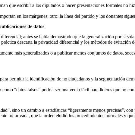
man que escribir a los diputados o hacer presentaciones formales no hi
 importan en los márgenes; otro: la línea del partido y los donantes sig
 publicaciones de datos
iferencial; antes se había demostrado que la generalización por sí sola
a práctica descarta la privacidad diferencial y los métodos de evitació
icamente más generalizados o a publicar menos conjuntos de datos, socava
ara permitir la identificación de no ciudadanos y la segmentación demo
omo “datos falsos” podría ser una venta fácil para líderes que no confí
dad”, sino un cambio a estadísticas “ligeramente menos precisas”, con
e no privada, que la orden eludió los procedimientos normales y que re