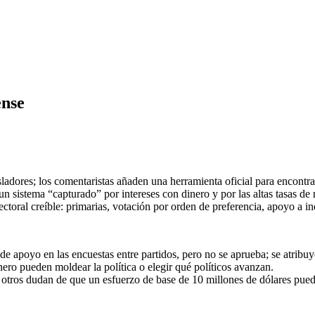
ense
gisladores; los comentaristas añaden una herramienta oficial para encont
 un sistema “capturado” por intereses con dinero y por las altas tasas de
toral creíble: primarias, votación por orden de preferencia, apoyo a i
de apoyo en las encuestas entre partidos, pero no se aprueba; se atribu
ro pueden moldear la política o elegir qué políticos avanzan.
otros dudan de que un esfuerzo de base de 10 millones de dólares pueda