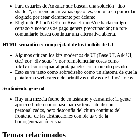
Para usuarios de Angular que buscan una solución “tipo
shadcn”, se mencionan varias opciones, con una en particular
elogiada por estar claramente por delante.
El giro de PrimeNG/PrimeReact/PrimeVue hacia código
cerrado y licencias de pago genera preocupación; un fork
comunitario busca continuar una alternativa abierta.
HTML semántico y complejidad de los toolkits de UI
Algunos critican los kits modernos de UI (Base UI, Ark UI,
etc.) por “div soup” y por reimplementar cosas como
o copiar al portapapeles con marcado pesado.
<details>
Esto se ve tanto como sobrediseño como un síntoma de que la
plataforma web carece de primitivas nativas de UI más ricas.
Sentimiento general
Hay una mezcla fuerte de entusiasmo y cansancio: la gente
aprecia shadcn como base para sistemas de diseño
personalizados, pero desconfía del churn continuo del
frontend, de las abstracciones complejas y de la
homogeneización visual.
Temas relacionados