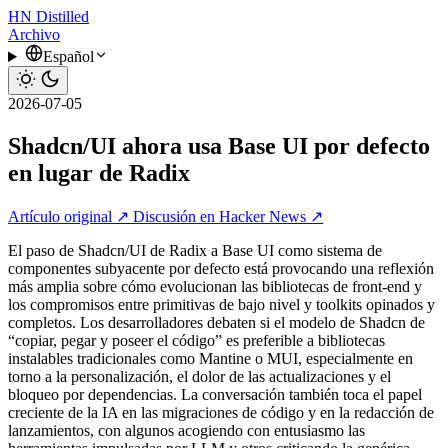
HN
Distilled
Archivo
Español
2026-07-05
Shadcn/UI ahora usa Base UI por defecto
en lugar de Radix
Artículo original ↗
Discusión en Hacker News ↗
El paso de Shadcn/UI de Radix a Base UI como sistema de
componentes subyacente por defecto está provocando una reflexión
más amplia sobre cómo evolucionan las bibliotecas de front-end y
los compromisos entre primitivas de bajo nivel y toolkits opinados y
completos. Los desarrolladores debaten si el modelo de Shadcn de
“copiar, pegar y poseer el código” es preferible a bibliotecas
instalables tradicionales como Mantine o MUI, especialmente en
torno a la personalización, el dolor de las actualizaciones y el
bloqueo por dependencias. La conversación también toca el papel
creciente de la IA en las migraciones de código y en la redacción de
lanzamientos, con algunos acogiendo con entusiasmo las