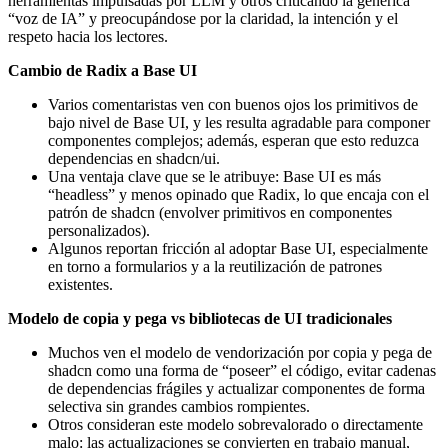
herramientas impulsadas por LLM y otros criticando la genérica
“voz de IA” y preocupándose por la claridad, la intención y el
respeto hacia los lectores.
Cambio de Radix a Base UI
Varios comentaristas ven con buenos ojos los primitivos de
bajo nivel de Base UI, y les resulta agradable para componer
componentes complejos; además, esperan que esto reduzca
dependencias en shadcn/ui.
Una ventaja clave que se le atribuye: Base UI es más
“headless” y menos opinado que Radix, lo que encaja con el
patrón de shadcn (envolver primitivos en componentes
personalizados).
Algunos reportan fricción al adoptar Base UI, especialmente
en torno a formularios y a la reutilización de patrones
existentes.
Modelo de copia y pega vs bibliotecas de UI tradicionales
Muchos ven el modelo de vendorización por copia y pega de
shadcn como una forma de “poseer” el código, evitar cadenas
de dependencias frágiles y actualizar componentes de forma
selectiva sin grandes cambios rompientes.
Otros consideran este modelo sobrevalorado o directamente
malo: las actualizaciones se convierten en trabajo manual,