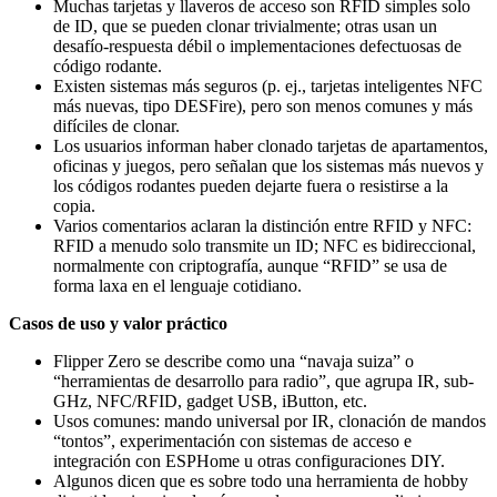
Muchas tarjetas y llaveros de acceso son RFID simples solo
de ID, que se pueden clonar trivialmente; otras usan un
desafío-respuesta débil o implementaciones defectuosas de
código rodante.
Existen sistemas más seguros (p. ej., tarjetas inteligentes NFC
más nuevas, tipo DESFire), pero son menos comunes y más
difíciles de clonar.
Los usuarios informan haber clonado tarjetas de apartamentos,
oficinas y juegos, pero señalan que los sistemas más nuevos y
los códigos rodantes pueden dejarte fuera o resistirse a la
copia.
Varios comentarios aclaran la distinción entre RFID y NFC:
RFID a menudo solo transmite un ID; NFC es bidireccional,
normalmente con criptografía, aunque “RFID” se usa de
forma laxa en el lenguaje cotidiano.
Casos de uso y valor práctico
Flipper Zero se describe como una “navaja suiza” o
“herramientas de desarrollo para radio”, que agrupa IR, sub-
GHz, NFC/RFID, gadget USB, iButton, etc.
Usos comunes: mando universal por IR, clonación de mandos
“tontos”, experimentación con sistemas de acceso e
integración con ESPHome u otras configuraciones DIY.
Algunos dicen que es sobre todo una herramienta de hobby