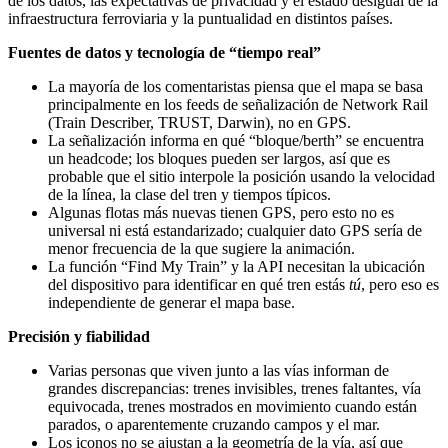
de los datos, las expectativas de privacidad y el estado desigual de la
infraestructura ferroviaria y la puntualidad en distintos países.
Fuentes de datos y tecnología de “tiempo real”
La mayoría de los comentaristas piensa que el mapa se basa
principalmente en los feeds de señalización de Network Rail
(Train Describer, TRUST, Darwin), no en GPS.
La señalización informa en qué “bloque/berth” se encuentra
un headcode; los bloques pueden ser largos, así que es
probable que el sitio interpole la posición usando la velocidad
de la línea, la clase del tren y tiempos típicos.
Algunas flotas más nuevas tienen GPS, pero esto no es
universal ni está estandarizado; cualquier dato GPS sería de
menor frecuencia de la que sugiere la animación.
La función “Find My Train” y la API necesitan la ubicación
del dispositivo para identificar en qué tren estás
tú
, pero eso es
independiente de generar el mapa base.
Precisión y fiabilidad
Varias personas que viven junto a las vías informan de
grandes discrepancias: trenes invisibles, trenes faltantes, vía
equivocada, trenes mostrados en movimiento cuando están
parados, o aparentemente cruzando campos y el mar.
Los iconos no se ajustan a la geometría de la vía, así que