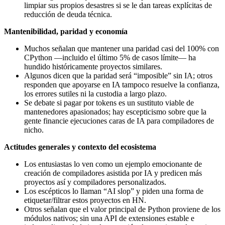
limpiar sus propios desastres si se le dan tareas explícitas de
reducción de deuda técnica.
Mantenibilidad, paridad y economía
Muchos señalan que mantener una paridad casi del 100% con
CPython —incluido el último 5% de casos límite— ha
hundido históricamente proyectos similares.
Algunos dicen que la paridad será “imposible” sin IA; otros
responden que apoyarse en IA tampoco resuelve la confianza,
los errores sutiles ni la custodia a largo plazo.
Se debate si pagar por tokens es un sustituto viable de
mantenedores apasionados; hay escepticismo sobre que la
gente financie ejecuciones caras de IA para compiladores de
nicho.
Actitudes generales y contexto del ecosistema
Los entusiastas lo ven como un ejemplo emocionante de
creación de compiladores asistida por IA y predicen más
proyectos así y compiladores personalizados.
Los escépticos lo llaman “AI slop” y piden una forma de
etiquetar/filtrar estos proyectos en HN.
Otros señalan que el valor principal de Python proviene de los
módulos nativos; sin una API de extensiones estable e