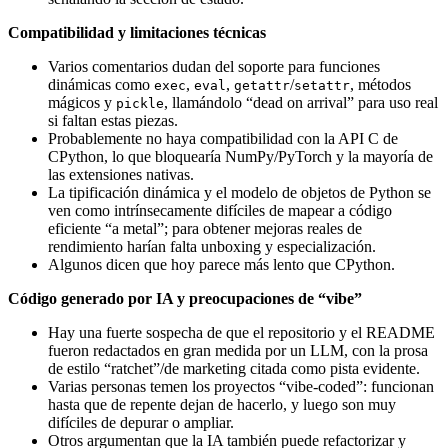
Compatibilidad y limitaciones técnicas
Varios comentarios dudan del soporte para funciones
dinámicas como
,
,
/
, métodos
exec
eval
getattr
setattr
mágicos y
, llamándolo “dead on arrival” para uso real
pickle
si faltan estas piezas.
Probablemente no haya compatibilidad con la API C de
CPython, lo que bloquearía NumPy/PyTorch y la mayoría de
las extensiones nativas.
La tipificación dinámica y el modelo de objetos de Python se
ven como intrínsecamente difíciles de mapear a código
eficiente “a metal”; para obtener mejoras reales de
rendimiento harían falta unboxing y especialización.
Algunos dicen que hoy parece más lento que CPython.
Código generado por IA y preocupaciones de “vibe”
Hay una fuerte sospecha de que el repositorio y el README
fueron redactados en gran medida por un LLM, con la prosa
de estilo “ratchet”/de marketing citada como pista evidente.
Varias personas temen los proyectos “vibe-coded”: funcionan
hasta que de repente dejan de hacerlo, y luego son muy
difíciles de depurar o ampliar.
Otros argumentan que la IA también puede refactorizar y