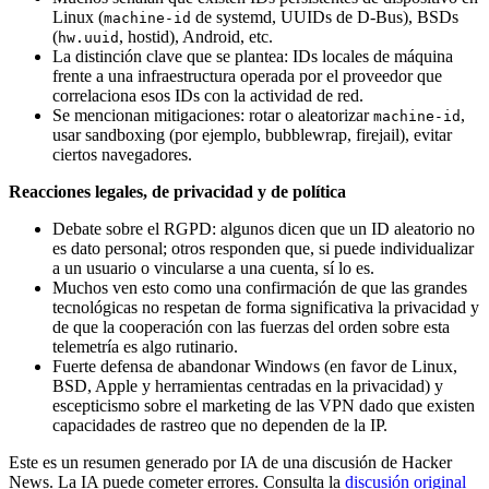
Linux (
de systemd, UUIDs de D-Bus), BSDs
machine-id
(
, hostid), Android, etc.
hw.uuid
La distinción clave que se plantea: IDs locales de máquina
frente a una infraestructura operada por el proveedor que
correlaciona esos IDs con la actividad de red.
Se mencionan mitigaciones: rotar o aleatorizar
,
machine-id
usar sandboxing (por ejemplo, bubblewrap, firejail), evitar
ciertos navegadores.
Reacciones legales, de privacidad y de política
Debate sobre el RGPD: algunos dicen que un ID aleatorio no
es dato personal; otros responden que, si puede individualizar
a un usuario o vincularse a una cuenta, sí lo es.
Muchos ven esto como una confirmación de que las grandes
tecnológicas no respetan de forma significativa la privacidad y
de que la cooperación con las fuerzas del orden sobre esta
telemetría es algo rutinario.
Fuerte defensa de abandonar Windows (en favor de Linux,
BSD, Apple y herramientas centradas en la privacidad) y
escepticismo sobre el marketing de las VPN dado que existen
capacidades de rastreo que no dependen de la IP.
Este es un resumen generado por IA de una discusión de Hacker
News. La IA puede cometer errores. Consulta la
discusión original