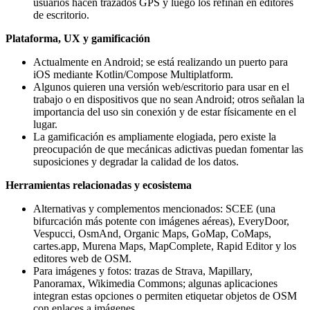
usuarios hacen trazados GPS y luego los refinan en editores
de escritorio.
Plataforma, UX y gamificación
Actualmente en Android; se está realizando un puerto para
iOS mediante Kotlin/Compose Multiplatform.
Algunos quieren una versión web/escritorio para usar en el
trabajo o en dispositivos que no sean Android; otros señalan la
importancia del uso sin conexión y de estar físicamente en el
lugar.
La gamificación es ampliamente elogiada, pero existe la
preocupación de que mecánicas adictivas puedan fomentar las
suposiciones y degradar la calidad de los datos.
Herramientas relacionadas y ecosistema
Alternativas y complementos mencionados: SCEE (una
bifurcación más potente con imágenes aéreas), EveryDoor,
Vespucci, OsmAnd, Organic Maps, GoMap, CoMaps,
cartes.app, Murena Maps, MapComplete, Rapid Editor y los
editores web de OSM.
Para imágenes y fotos: trazas de Strava, Mapillary,
Panoramax, Wikimedia Commons; algunas aplicaciones
integran estas opciones o permiten etiquetar objetos de OSM
con enlaces a imágenes.