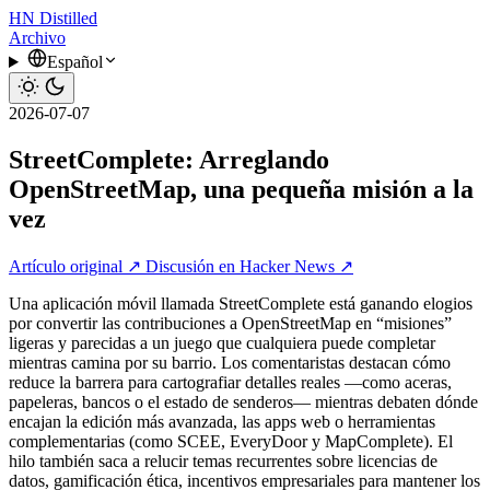
HN
Distilled
Archivo
Español
2026-07-07
StreetComplete: Arreglando
OpenStreetMap, una pequeña misión a la
vez
Artículo original ↗
Discusión en Hacker News ↗
Una aplicación móvil llamada StreetComplete está ganando elogios
por convertir las contribuciones a OpenStreetMap en “misiones”
ligeras y parecidas a un juego que cualquiera puede completar
mientras camina por su barrio. Los comentaristas destacan cómo
reduce la barrera para cartografiar detalles reales —como aceras,
papeleras, bancos o el estado de senderos— mientras debaten dónde
encajan la edición más avanzada, las apps web o herramientas
complementarias (como SCEE, EveryDoor y MapComplete). El
hilo también saca a relucir temas recurrentes sobre licencias de
datos, gamificación ética, incentivos empresariales para mantener los