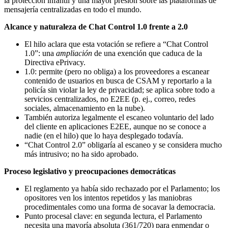
la protección infantil y una mayor presión sobre las plataformas de
mensajería centralizadas en todo el mundo.
Alcance y naturaleza de Chat Control 1.0 frente a 2.0
El hilo aclara que esta votación se refiere a “Chat Control
1.0”: una
ampliación
de una exención que caduca de la
Directiva ePrivacy.
1.0: permite (pero no obliga) a los proveedores a escanear
contenido de usuarios en busca de CSAM y reportarlo a la
policía sin violar la ley de privacidad; se aplica sobre todo a
servicios centralizados, no E2EE (p. ej., correo, redes
sociales, almacenamiento en la nube).
También autoriza legalmente el escaneo voluntario del lado
del cliente en aplicaciones E2EE, aunque no se conoce a
nadie (en el hilo) que lo haya desplegado todavía.
“Chat Control 2.0” obligaría al escaneo y se considera mucho
más intrusivo; no ha sido aprobado.
Proceso legislativo y preocupaciones democráticas
El reglamento ya había sido rechazado por el Parlamento; los
opositores ven los intentos repetidos y las maniobras
procedimentales como una forma de socavar la democracia.
Punto procesal clave: en segunda lectura, el Parlamento
necesita una mayoría absoluta (361/720) para enmendar o