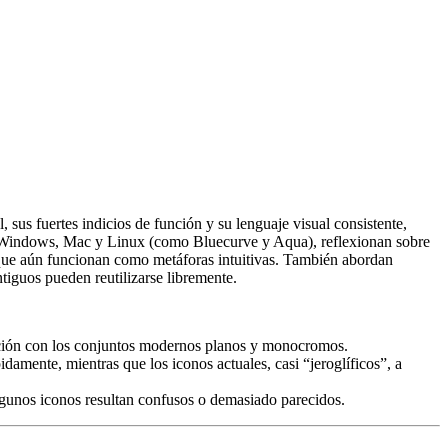
 sus fuertes indicios de función y su lenguaje visual consistente,
 de Windows, Mac y Linux (como Bluecurve y Aqua), reflexionan sobre
s que aún funcionan como metáforas intuitivas. También abordan
tiguos pueden reutilizarse libremente.
aración con los conjuntos modernos planos y monocromos.
damente, mientras que los iconos actuales, casi “jeroglíficos”, a
algunos iconos resultan confusos o demasiado parecidos.