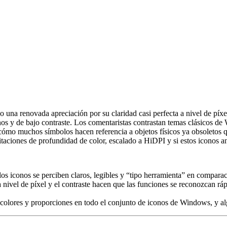
na renovada apreciación por su claridad casi perfecta a nivel de píxel,
anos y de bajo contraste. Los comentaristas contrastan temas clásicos
lan cómo muchos símbolos hacen referencia a objetos físicos ya obsoleto
taciones de profundidad de color, escalado a HiDPI y si estos iconos an
 los iconos se perciben claros, legibles y “tipo herramienta” en comp
nivel de píxel y el contraste hacen que las funciones se reconozcan rápi
a, colores y proporciones en todo el conjunto de iconos de Windows, y 