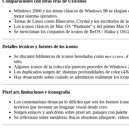
Comparaciones con otras eras de UI/iconos
Windows 2000 y los temas clásicos de Windows 98 se elogian c
mejor sistema operativo.
Temas de Linux como Bluecurve, Crystal y los escritorios de la
Los iconos clásicos de Mac OS “Platinum” y del primer Mac OS 
Se mencionan los conjuntos de iconos de BeOS / Haiku y OS/2 
Detalles técnicos y fuentes de los iconos
Se discuten bibliotecas de iconos heredadas como
moricons.d
sitio.
Algunos iconos de la colección parecen proceder de Windows
Los duplicados surgen de: distintas profundidades de color (4/8/
Hay desacuerdo sobre cuándo se admitieron realmente los iconos
Pixel art, limitaciones e iconografía
Los comentaristas destacan lo difíciles que son los buenos icon
tuvieron que inventar un lenguaje visual desde cero.
Surgen enlaces y anécdotas sobre pixel art, paisajes con palett
Se reflexiona sobre metáforas físicas obsoletas (disquete, vid