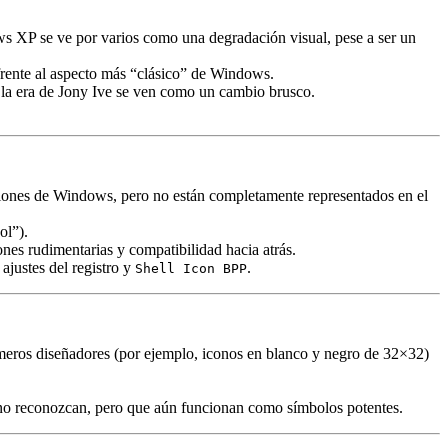
s XP se ve por varios como una degradación visual, pese a ser un
frente al aspecto más “clásico” de Windows.
 la era de Jony Ive se ven como un cambio brusco.
rsiones de Windows, pero no están completamente representados en el
ol”).
ones rudimentarias y compatibilidad hacia atrás.
ajustes del registro y
.
Shell Icon BPP
primeros diseñadores (por ejemplo, iconos en blanco y negro de 32×32)
á no reconozcan, pero que aún funcionan como símbolos potentes.