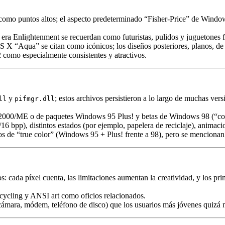
omo puntos altos; el aspecto predeterminado “Fisher-Price” de Window
 era Enlightenment se recuerdan como futuristas, pulidos y juguetones 
X “Aqua” se citan como icónicos; los diseños posteriores, planos, de
como especialmente consistentes y atractivos.
y
; estos archivos persistieron a lo largo de muchas ve
ll
pifmgr.dll
 2000/ME o de paquetes Windows 95 Plus! y betas de Windows 98 (“co
16 bpp), distintos estados (por ejemplo, papelera de reciclaje), animaci
 de “true color” (Windows 95 + Plus! frente a 98), pero se mencionan 
os: cada píxel cuenta, las limitaciones aumentan la creatividad, y los 
e cycling y ANSI art como oficios relacionados.
eocámara, módem, teléfono de disco) que los usuarios más jóvenes quiz