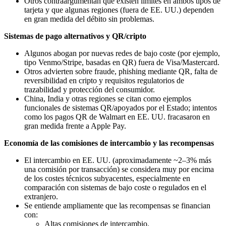
Otros contraargumentan que existen límites en ambos tipos de
tarjeta y que algunas regiones (fuera de EE. UU.) dependen
en gran medida del débito sin problemas.
Sistemas de pago alternativos y QR/cripto
Algunos abogan por nuevas redes de bajo coste (por ejemplo,
tipo Venmo/Stripe, basadas en QR) fuera de Visa/Mastercard.
Otros advierten sobre fraude, phishing mediante QR, falta de
reversibilidad en cripto y requisitos regulatorios de
trazabilidad y protección del consumidor.
China, India y otras regiones se citan como ejemplos
funcionales de sistemas QR/apoyados por el Estado; intentos
como los pagos QR de Walmart en EE. UU. fracasaron en
gran medida frente a Apple Pay.
Economía de las comisiones de intercambio y las recompensas
El intercambio en EE. UU. (aproximadamente ~2–3% más
una comisión por transacción) se considera muy por encima
de los costes técnicos subyacentes, especialmente en
comparación con sistemas de bajo coste o regulados en el
extranjero.
Se entiende ampliamente que las recompensas se financian
con:
Altas comisiones de intercambio.