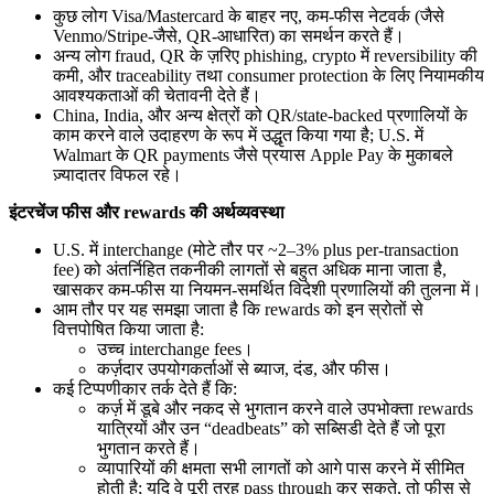
कुछ लोग Visa/Mastercard के बाहर नए, कम-फीस नेटवर्क (जैसे
Venmo/Stripe-जैसे, QR-आधारित) का समर्थन करते हैं।
अन्य लोग fraud, QR के ज़रिए phishing, crypto में reversibility की
कमी, और traceability तथा consumer protection के लिए नियामकीय
आवश्यकताओं की चेतावनी देते हैं।
China, India, और अन्य क्षेत्रों को QR/state-backed प्रणालियों के
काम करने वाले उदाहरण के रूप में उद्धृत किया गया है; U.S. में
Walmart के QR payments जैसे प्रयास Apple Pay के मुकाबले
ज़्यादातर विफल रहे।
इंटरचेंज फीस और rewards की अर्थव्यवस्था
U.S. में interchange (मोटे तौर पर ~2–3% plus per-transaction
fee) को अंतर्निहित तकनीकी लागतों से बहुत अधिक माना जाता है,
खासकर कम-फीस या नियमन-समर्थित विदेशी प्रणालियों की तुलना में।
आम तौर पर यह समझा जाता है कि rewards को इन स्रोतों से
वित्तपोषित किया जाता है:
उच्च interchange fees।
कर्ज़दार उपयोगकर्ताओं से ब्याज, दंड, और फीस।
कई टिप्पणीकार तर्क देते हैं कि:
कर्ज़ में डूबे और नकद से भुगतान करने वाले उपभोक्ता rewards
यात्रियों और उन “deadbeats” को सब्सिडी देते हैं जो पूरा
भुगतान करते हैं।
व्यापारियों की क्षमता सभी लागतों को आगे पास करने में सीमित
होती है; यदि वे पूरी तरह pass through कर सकते, तो फीस से