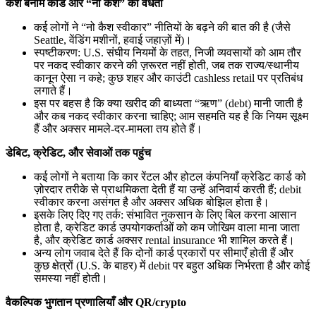
कैश बनाम कार्ड और “नो कैश” की वैधता
कई लोगों ने “नो कैश स्वीकार” नीतियों के बढ़ने की बात की है (जैसे
Seattle, वेंडिंग मशीनों, हवाई जहाज़ों में)।
स्पष्टीकरण: U.S. संघीय नियमों के तहत, निजी व्यवसायों को आम तौर
पर नकद स्वीकार करने की ज़रूरत नहीं होती, जब तक राज्य/स्थानीय
कानून ऐसा न कहे; कुछ शहर और काउंटी cashless retail पर प्रतिबंध
लगाते हैं।
इस पर बहस है कि क्या खरीद की बाध्यता “ऋण” (debt) मानी जाती है
और कब नकद स्वीकार करना चाहिए; आम सहमति यह है कि नियम सूक्ष्म
हैं और अक्सर मामले-दर-मामला तय होते हैं।
डेबिट, क्रेडिट, और सेवाओं तक पहुंच
कई लोगों ने बताया कि कार रेंटल और होटल कंपनियाँ क्रेडिट कार्ड को
ज़ोरदार तरीके से प्राथमिकता देती हैं या उन्हें अनिवार्य करती हैं; debit
स्वीकार करना असंगत है और अक्सर अधिक बोझिल होता है।
इसके लिए दिए गए तर्क: संभावित नुकसान के लिए बिल करना आसान
होता है, क्रेडिट कार्ड उपयोगकर्ताओं को कम जोखिम वाला माना जाता
है, और क्रेडिट कार्ड अक्सर rental insurance भी शामिल करते हैं।
अन्य लोग जवाब देते हैं कि दोनों कार्ड प्रकारों पर सीमाएँ होती हैं और
कुछ क्षेत्रों (U.S. के बाहर) में debit पर बहुत अधिक निर्भरता है और कोई
समस्या नहीं होती।
वैकल्पिक भुगतान प्रणालियाँ और QR/crypto