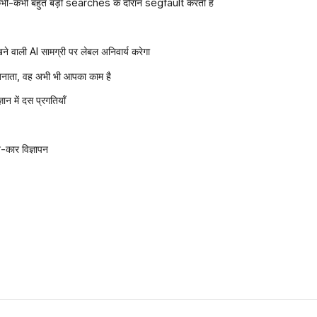
-कभी बहुत बड़ी searches के दौरान segfault करती हैं
े वाली AI सामग्री पर लेबल अनिवार्य करेगा
 बनाता, वह अभी भी आपका काम है
ञान में दस प्रगतियाँ
ार विज्ञापन