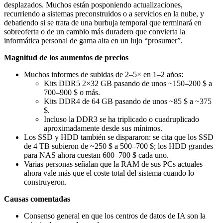
desplazados. Muchos están posponiendo actualizaciones,
recurriendo a sistemas preconstruidos o a servicios en la nube, y
debatiendo si se trata de una burbuja temporal que terminará en
sobreoferta o de un cambio más duradero que convierta la
informática personal de gama alta en un lujo “prosumer”.
Magnitud de los aumentos de precios
Muchos informes de subidas de 2–5× en 1–2 años:
Kits DDR5 2×32 GB pasando de unos ~150–200 $ a
700–900 $ o más.
Kits DDR4 de 64 GB pasando de unos ~85 $ a ~375
$.
Incluso la DDR3 se ha triplicado o cuadruplicado
aproximadamente desde sus mínimos.
Los SSD y HDD también se dispararon: se cita que los SSD
de 4 TB subieron de ~250 $ a 500–700 $; los HDD grandes
para NAS ahora cuestan 600–700 $ cada uno.
Varias personas señalan que la RAM de sus PCs actuales
ahora vale más que el coste total del sistema cuando lo
construyeron.
Causas comentadas
Consenso general en que los centros de datos de IA son la