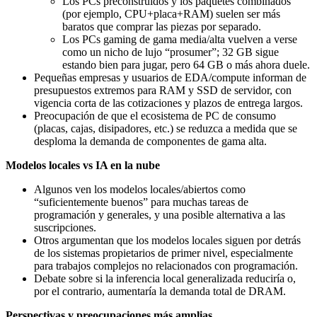
Los PCs preconstruidos y los paquetes combinados
(por ejemplo, CPU+placa+RAM) suelen ser más
baratos que comprar las piezas por separado.
Los PCs gaming de gama media/alta vuelven a verse
como un nicho de lujo “prosumer”; 32 GB sigue
estando bien para jugar, pero 64 GB o más ahora duele.
Pequeñas empresas y usuarios de EDA/compute informan de
presupuestos extremos para RAM y SSD de servidor, con
vigencia corta de las cotizaciones y plazos de entrega largos.
Preocupación de que el ecosistema de PC de consumo
(placas, cajas, disipadores, etc.) se reduzca a medida que se
desploma la demanda de componentes de gama alta.
Modelos locales vs IA en la nube
Algunos ven los modelos locales/abiertos como
“suficientemente buenos” para muchas tareas de
programación y generales, y una posible alternativa a las
suscripciones.
Otros argumentan que los modelos locales siguen por detrás
de los sistemas propietarios de primer nivel, especialmente
para trabajos complejos no relacionados con programación.
Debate sobre si la inferencia local generalizada reduciría o,
por el contrario, aumentaría la demanda total de DRAM.
Perspectivas y preocupaciones más amplias