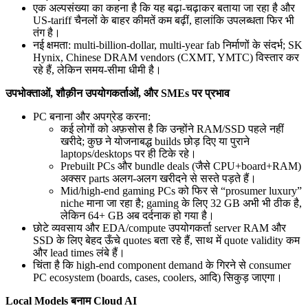
एक अल्पसंख्या का कहना है कि यह बढ़ा-चढ़ाकर बताया जा रहा है और
US-tariff चैनलों के बाहर कीमतें कम बढ़ीं, हालांकि उपलब्धता फिर भी
तंग है।
नई क्षमता: multi-billion-dollar, multi-year fab निर्माणों के संदर्भ; SK
Hynix, Chinese DRAM vendors (CXMT, YMTC) विस्तार कर
रहे हैं, लेकिन समय-सीमा धीमी है।
उपभोक्ताओं, शौक़ीन उपयोगकर्ताओं, और SMEs पर प्रभाव
PC बनाना और अपग्रेड करना:
कई लोगों को अफ़सोस है कि उन्होंने RAM/SSD पहले नहीं
खरीदे; कुछ ने योजनाबद्ध builds छोड़ दिए या पुराने
laptops/desktops पर ही टिके रहे।
Prebuilt PCs और bundle deals (जैसे CPU+board+RAM)
अक्सर parts अलग-अलग खरीदने से सस्ते पड़ते हैं।
Mid/high-end gaming PCs को फिर से “prosumer luxury”
niche माना जा रहा है; gaming के लिए 32 GB अभी भी ठीक है,
लेकिन 64+ GB अब दर्दनाक हो गया है।
छोटे व्यवसाय और EDA/compute उपयोगकर्ता server RAM और
SSD के लिए बेहद ऊँचे quotes बता रहे हैं, साथ में quote validity कम
और lead times लंबे हैं।
चिंता है कि high-end component demand के गिरने से consumer
PC ecosystem (boards, cases, coolers, आदि) सिकुड़ जाएगा।
Local Models बनाम Cloud AI