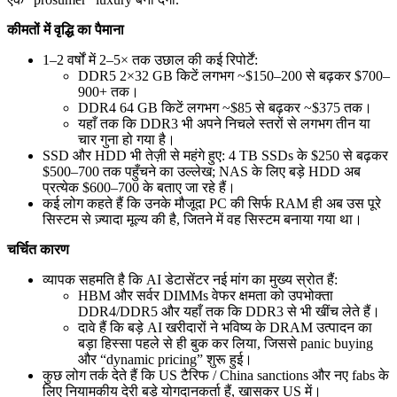
कीमतों में वृद्धि का पैमाना
1–2 वर्षों में 2–5× तक उछाल की कई रिपोर्टें:
DDR5 2×32 GB किटें लगभग ~$150–200 से बढ़कर $700–
900+ तक।
DDR4 64 GB किटें लगभग ~$85 से बढ़कर ~$375 तक।
यहाँ तक कि DDR3 भी अपने निचले स्तरों से लगभग तीन या
चार गुना हो गया है।
SSD और HDD भी तेज़ी से महंगे हुए: 4 TB SSDs के $250 से बढ़कर
$500–700 तक पहुँचने का उल्लेख; NAS के लिए बड़े HDD अब
प्रत्येक $600–700 के बताए जा रहे हैं।
कई लोग कहते हैं कि उनके मौजूदा PC की सिर्फ RAM ही अब उस पूरे
सिस्टम से ज़्यादा मूल्य की है, जितने में वह सिस्टम बनाया गया था।
चर्चित कारण
व्यापक सहमति है कि AI डेटासेंटर नई मांग का मुख्य स्रोत हैं:
HBM और सर्वर DIMMs वेफर क्षमता को उपभोक्ता
DDR4/DDR5 और यहाँ तक कि DDR3 से भी खींच लेते हैं।
दावे हैं कि बड़े AI खरीदारों ने भविष्य के DRAM उत्पादन का
बड़ा हिस्सा पहले से ही बुक कर लिया, जिससे panic buying
और “dynamic pricing” शुरू हुई।
कुछ लोग तर्क देते हैं कि US टैरिफ / China sanctions और नए fabs के
लिए नियामकीय देरी बड़े योगदानकर्ता हैं, खासकर US में।