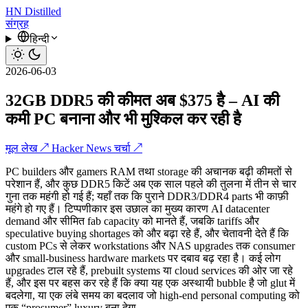
HN
Distilled
संग्रह
हिन्दी
2026-06-03
32GB DDR5 की कीमत अब $375 है – AI की
कमी PC बनाना और भी मुश्किल कर रही है
मूल लेख ↗
Hacker News चर्चा ↗
PC builders और gamers RAM तथा storage की अचानक बढ़ी कीमतों से
परेशान हैं, और कुछ DDR5 किटें अब एक साल पहले की तुलना में तीन से चार
गुना तक महंगी हो गई हैं; यहाँ तक कि पुराने DDR3/DDR4 parts भी काफ़ी
महंगे हो गए हैं। टिप्पणीकार इस उछाल का मुख्य कारण AI datacenter
demand और सीमित fab capacity को मानते हैं, जबकि tariffs और
speculative buying shortages को और बढ़ा रहे हैं, और चेतावनी देते हैं कि
custom PCs से लेकर workstations और NAS upgrades तक consumer
और small-business hardware markets पर दबाव बढ़ रहा है। कई लोग
upgrades टाल रहे हैं, prebuilt systems या cloud services की ओर जा रहे
हैं, और इस पर बहस कर रहे हैं कि क्या यह एक अस्थायी bubble है जो glut में
बदलेगा, या एक लंबे समय का बदलाव जो high-end personal computing को
एक “prosumer” luxury बना देगा.