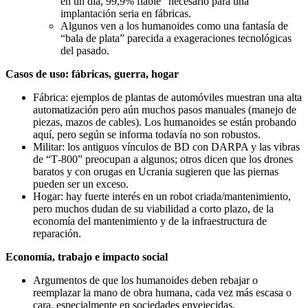
en un día, 99,9% fiable” necesario para una
implantación seria en fábricas.
Algunos ven a los humanoides como una fantasía de
“bala de plata” parecida a exageraciones tecnológicas
del pasado.
Casos de uso: fábricas, guerra, hogar
Fábrica: ejemplos de plantas de automóviles muestran una alta
automatización pero aún muchos pasos manuales (manejo de
piezas, mazos de cables). Los humanoides se están probando
aquí, pero según se informa todavía no son robustos.
Militar: los antiguos vínculos de BD con DARPA y las vibras
de “T‑800” preocupan a algunos; otros dicen que los drones
baratos y con orugas en Ucrania sugieren que las piernas
pueden ser un exceso.
Hogar: hay fuerte interés en un robot criada/mantenimiento,
pero muchos dudan de su viabilidad a corto plazo, de la
economía del mantenimiento y de la infraestructura de
reparación.
Economía, trabajo e impacto social
Argumentos de que los humanoides deben rebajar o
reemplazar la mano de obra humana, cada vez más escasa o
cara, especialmente en sociedades envejecidas.