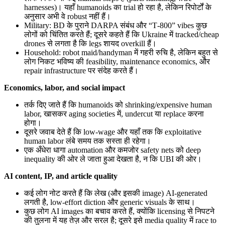
harnesses)। यहाँ humanoids का trial हो रहा है, लेकिन रिपोर्टों के
अनुसार अभी वे robust नहीं हैं।
Military: BD के पुराने DARPA संबंध और “T‑800” vibes कुछ
लोगों को चिंतित करते हैं; दूसरे कहते हैं कि Ukraine में tracked/cheap
drones से लगता है कि legs शायद overkill हैं।
Household: robot maid/handyman में गहरी रुचि है, लेकिन बहुत से
लोग निकट भविष्य की feasibility, maintenance economics, और
repair infrastructure पर संदेह करते हैं।
Economics, labor, and social impact
तर्क दिए जाते हैं कि humanoids को shrinking/expensive human
labor, खासकर aging societies में, undercut या replace करना
होगा।
दूसरे जवाब देते हैं कि low-wage और यहाँ तक कि exploitative
human labor लंबे समय तक सस्ता ही रहेगा।
एक अँधेरा धागा automation और कमजोर safety nets को deep
inequality की ओर ले जाता हुआ देखता है, न कि UBI की ओर।
AI content, IP, and article quality
कई लोग नोट करते हैं कि लेख (और इसकी image) AI-generated
लगती है, low-effort diction और generic visuals के साथ।
कुछ लोग AI images का बचाव करते हैं, क्योंकि licensing से निपटने
की तुलना में यह तेज़ और सरल है; दूसरे इसे media quality में race to