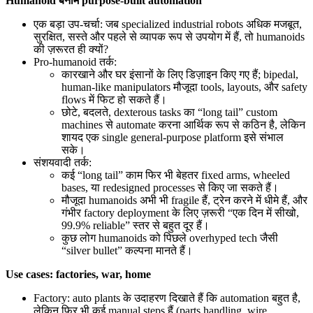
Humanoid बनाम purpose-built automation
एक बड़ा उप-चर्चा: जब specialized industrial robots अधिक मजबूत,
सुरक्षित, सस्ते और पहले से व्यापक रूप से उपयोग में हैं, तो humanoids
की ज़रूरत ही क्यों?
Pro-humanoid तर्क:
कारखाने और घर इंसानों के लिए डिज़ाइन किए गए हैं; bipedal,
human-like manipulators मौजूदा tools, layouts, और safety
flows में फिट हो सकते हैं।
छोटे, बदलते, dexterous tasks का “long tail” custom
machines से automate करना आर्थिक रूप से कठिन है, लेकिन
शायद एक single general-purpose platform इसे संभाल
सके।
संशयवादी तर्क:
कई “long tail” काम फिर भी बेहतर fixed arms, wheeled
bases, या redesigned processes से किए जा सकते हैं।
मौजूदा humanoids अभी भी fragile हैं, ट्रेन करने में धीमे हैं, और
गंभीर factory deployment के लिए ज़रूरी “एक दिन में सीखो,
99.9% reliable” स्तर से बहुत दूर हैं।
कुछ लोग humanoids को पिछले overhyped tech जैसी
“silver bullet” कल्पना मानते हैं।
Use cases: factories, war, home
Factory: auto plants के उदाहरण दिखाते हैं कि automation बहुत है,
लेकिन फिर भी कई manual steps हैं (parts handling, wire