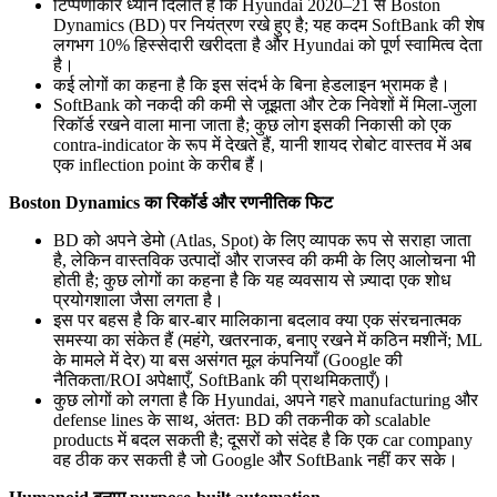
टिप्पणीकार ध्यान दिलाते हैं कि Hyundai 2020–21 से Boston
Dynamics (BD) पर नियंत्रण रखे हुए है; यह कदम SoftBank की शेष
लगभग 10% हिस्सेदारी खरीदता है और Hyundai को पूर्ण स्वामित्व देता
है।
कई लोगों का कहना है कि इस संदर्भ के बिना हेडलाइन भ्रामक है।
SoftBank को नकदी की कमी से जूझता और टेक निवेशों में मिला-जुला
रिकॉर्ड रखने वाला माना जाता है; कुछ लोग इसकी निकासी को एक
contra-indicator के रूप में देखते हैं, यानी शायद रोबोट वास्तव में अब
एक inflection point के करीब हैं।
Boston Dynamics का रिकॉर्ड और रणनीतिक फिट
BD को अपने डेमो (Atlas, Spot) के लिए व्यापक रूप से सराहा जाता
है, लेकिन वास्तविक उत्पादों और राजस्व की कमी के लिए आलोचना भी
होती है; कुछ लोगों का कहना है कि यह व्यवसाय से ज़्यादा एक शोध
प्रयोगशाला जैसा लगता है।
इस पर बहस है कि बार-बार मालिकाना बदलाव क्या एक संरचनात्मक
समस्या का संकेत हैं (महंगे, खतरनाक, बनाए रखने में कठिन मशीनें; ML
के मामले में देर) या बस असंगत मूल कंपनियाँ (Google की
नैतिकता/ROI अपेक्षाएँ, SoftBank की प्राथमिकताएँ)।
कुछ लोगों को लगता है कि Hyundai, अपने गहरे manufacturing और
defense lines के साथ, अंततः BD की तकनीक को scalable
products में बदल सकती है; दूसरों को संदेह है कि एक car company
वह ठीक कर सकती है जो Google और SoftBank नहीं कर सके।