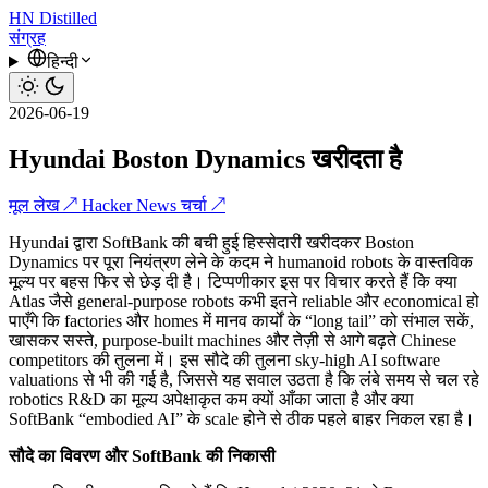
HN
Distilled
संग्रह
हिन्दी
2026-06-19
Hyundai Boston Dynamics खरीदता है
मूल लेख ↗
Hacker News चर्चा ↗
Hyundai द्वारा SoftBank की बची हुई हिस्सेदारी खरीदकर Boston
Dynamics पर पूरा नियंत्रण लेने के कदम ने humanoid robots के वास्तविक
मूल्य पर बहस फिर से छेड़ दी है। टिप्पणीकार इस पर विचार करते हैं कि क्या
Atlas जैसे general-purpose robots कभी इतने reliable और economical हो
पाएँगे कि factories और homes में मानव कार्यों के “long tail” को संभाल सकें,
खासकर सस्ते, purpose-built machines और तेज़ी से आगे बढ़ते Chinese
competitors की तुलना में। इस सौदे की तुलना sky-high AI software
valuations से भी की गई है, जिससे यह सवाल उठता है कि लंबे समय से चल रहे
robotics R&D का मूल्य अपेक्षाकृत कम क्यों आँका जाता है और क्या
SoftBank “embodied AI” के scale होने से ठीक पहले बाहर निकल रहा है।
सौदे का विवरण और SoftBank की निकासी