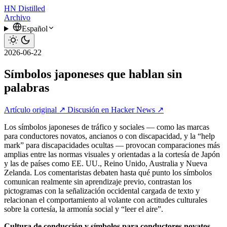
HN
Distilled
Archivo
Español
2026-06-22
Símbolos japoneses que hablan sin
palabras
Artículo original ↗
Discusión en Hacker News ↗
Los símbolos japoneses de tráfico y sociales — como las marcas
para conductores novatos, ancianos o con discapacidad, y la “help
mark” para discapacidades ocultas — provocan comparaciones más
amplias entre las normas visuales y orientadas a la cortesía de Japón
y las de países como EE. UU., Reino Unido, Australia y Nueva
Zelanda. Los comentaristas debaten hasta qué punto los símbolos
comunican realmente sin aprendizaje previo, contrastan los
pictogramas con la señalización occidental cargada de texto y
relacionan el comportamiento al volante con actitudes culturales
sobre la cortesía, la armonía social y “leer el aire”.
Cultura de conducción y símbolos para conductores novatos