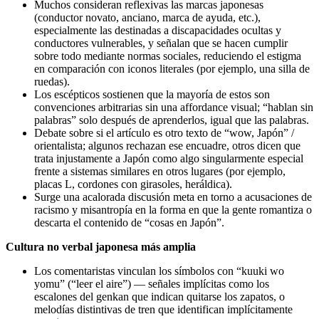
Muchos consideran reflexivas las marcas japonesas
(conductor novato, anciano, marca de ayuda, etc.),
especialmente las destinadas a discapacidades ocultas y
conductores vulnerables, y señalan que se hacen cumplir
sobre todo mediante normas sociales, reduciendo el estigma
en comparación con iconos literales (por ejemplo, una silla de
ruedas).
Los escépticos sostienen que la mayoría de estos son
convenciones arbitrarias sin una affordance visual; “hablan sin
palabras” solo después de aprenderlos, igual que las palabras.
Debate sobre si el artículo es otro texto de “wow, Japón” /
orientalista; algunos rechazan ese encuadre, otros dicen que
trata injustamente a Japón como algo singularmente especial
frente a sistemas similares en otros lugares (por ejemplo,
placas L, cordones con girasoles, heráldica).
Surge una acalorada discusión meta en torno a acusaciones de
racismo y misantropía en la forma en que la gente romantiza o
descarta el contenido de “cosas en Japón”.
Cultura no verbal japonesa más amplia
Los comentaristas vinculan los símbolos con “kuuki wo
yomu” (“leer el aire”) — señales implícitas como los
escalones del genkan que indican quitarse los zapatos, o
melodías distintivas de tren que identifican implícitamente