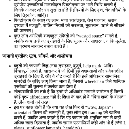
यूरोपीय प्रणालियाँ मानकीकृत पिक्टोग्राम पर भारी निर्भर करती हैं
जिनके आकार और रंग सुसंगत होते हैं (नियमों के लिए वृत्त, चेतावनियों के
लिए त्रिकोण, आदि)।
पिक्टोग्राम के बताए गए लाभ: भाषा-स्वतंत्रता, तेज़ पहचान, खराब
दृश्यता में मजबूती, पार्किंग नियमों की सरलता; नुकसान: पहले से सीखने
की ज़रूरत।
कुछ लोग अमेरिकी शब्दबहुल संकेतों को “wasted space” मानते हैं,
जबकि अन्य उन्हें नए ड्राइवरों के लिए सुलभ और साक्षरता, न कि मूर्खता,
का प्रमाण मानकर बचाव करते हैं।
जापानी प्रतीक: मूल्य, सौंदर्य, और आलोचना
बहुतों को जापानी चिह्न (नया ड्राइवर, बुज़ुर्ग, help mark, आदि)
विचारपूर्ण लगते हैं, खासकर वे जो छिपी हुई अक्षमताओं और संवेदनशील
ड्राइवरों के लिए हैं, और वे नोट करते हैं कि इन्हें अधिकतर सामाजिक
मानदंडों के ज़रिए लागू किया जाता है, जिससे wheelchair जैसे शाब्दिक
प्रतीकों की तुलना में कलंक कम होता है।
संशयवादियों का तर्क है कि इनमें से अधिकांश मनमाने सम्मेलन हैं जिनमें
कोई दृश्य affordance नहीं है; शिक्षा के बाद ही वे “बिना शब्दों के बोलते”
हैं, ठीक शब्दों की तरह।
इस पर बहस होती है कि क्या यह लेख फिर से “wow, Japan” /
orientalist किस्म की सामग्री है; कुछ लोग इस framing को खारिज
करते हैं, जबकि अन्य कहते हैं कि यह जापान को अनुचित रूप से कहीं
अधिक खास दिखाता है, जबकि समान प्रणालियाँ कहीं और भी हैं (जैसे L
plates, sunflower lanyards, heraldry)।