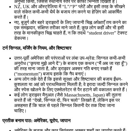
अनुभव किया, जिससे स्थानीय स्तर पर काफी भिन्नता दिखती है।
NZ, UK और ऑस्ट्रेलिया में “L”/“P” प्लेटें और इसी तरह के सीखने
वाले संकेत कभी-कभी धैर्य के बजाय तंग करने या हेज़िंग को आकर्षित
करते हैं।
नए, बुज़ुर्ग और बहरे ड्राइवरों के लिए जापानी चिह्न अपेक्षाएँ तय करने का
एक समझदार, संक्षिप्त तरीका माने जाते हैं; कुछ लोग कहीं और भी इसी
तरह के मानकीकृत चिह्न चाहते हैं, न कि तदर्थ “student driver” टेक्स्ट
डेकल्स।
टर्न सिग्नल, मर्जिंग के नियम, और शिष्टाचार
उत्तर-पूर्वी अमेरिका की परंपराओं पर लंबा उप-थ्रेड: सिग्नल कभी-कभी
अनुरोध (“कृपया मुझे आने दें”) के बजाय एक कथन (“मैं अब जा रहा हूँ”)
की तरह माना जाता है, और ड्राइवर अक्सर गति बनाए रखते हैं
(“momentum”) बजाय इसके कि गैप बनाएं।
अन्य लोग तर्क देते हैं कि इससे सुरक्षा और शिष्टाचार की बजाय ईंधन-
कुशलता या अहं को प्राथमिकता मिलती है; वे इरादा जल्दी सिग्नल करने
और स्पेस खोलने के लिए एक्सेलरेटर से पैर हटाने की वकालत करते हैं।
कई लोग ड्राइवर मैनुअल (जैसे Massachusetts, Japan) की तुलना
करते हैं जो “देखो, सिग्नल दो, फिर चलो” लिखते हैं, लेकिन इस पर
असहमत हैं कि चाल से पहले सिग्नल कितनी देर तक दिया जाना
चाहिए।
प्रतीक बनाम पाठ: अमेरिका, यूरोप, जापान
अमेरिका के सड़क और कार नियंत्रण अक्सर शब्दों का उपयोग करते हैं;