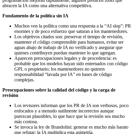
programación mejoran rápidamente; algunos predicen forks que
abracen la IA como una alternativa competitiva.
Fundamento de la política sin IA
Muchos ven la política como una respuesta a la “AI slop”: PR
enormes y de poco esfuerzo que saturan a los mantenedores.
Los objetivos citados son: preservar el tiempo de revisión,
mantener el código comprensible para humanos, evitar ser
aguas abajo de trabajo de IA no verificado y asegurar que
quienes contribuyen puedan mantener lo que agregan.
Aparecen preocupaciones legales y de procedencia: es
probable que los modelos hayan sido entrenados con código
GPL o propietario; los mantenedores no quieren
responsabilidad “lavada por IA” en bases de código
complejas.
Preocupaciones sobre la calidad del código y la carga de
revisión
Los revisores informan que los PR de IA son verbosos, poco
enfocados y a menudo sutilmente incorrectos aunque
parezcan plausibles, lo que hace que la revisión sea mucho
más costosa.
Se invoca la ley de Brandolini: generar es mucho más barato
que refutar; la IA multiplica esta asimetría.