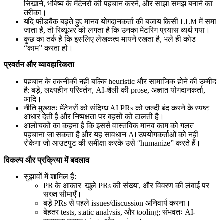
सिखाने, भविष्य के मेंटेनरों की पहचान करने, और साझा समझ बनाने का
तरीका।
यदि फीडबैक बढ़ते हुए मानव योगदानकर्ता की बजाय किसी LLM में समा
जाता है, तो रिव्यूअर को लगता है कि उनका मेंटरिंग प्रयास व्यर्थ गया।
कुछ का तर्क है कि इसलिए लेखकत्व मायने रखता है, भले ही कोड
“काम” करता हो।
प्रवर्तन और व्यावहारिकता
पहचान के तकनीकी नहीं बल्कि heuristic और सामाजिक होने की उम्मीद
है: बड़े, लक्ष्यहीन परिवर्तन, AI-शैली की prose, अज्ञात योगदानकर्ता,
आदि।
नीति मुख्यतः मेंटेनरों को संदिग्ध AI PRs को जल्दी बंद करने के स्पष्ट
आधार देती है और निष्पक्षता पर बहसों को टालती है।
आलोचकों का कहना है कि इससे वास्तविक मानव काम को गलत
पहचाना जा सकता है और यह सावधान AI उपयोगकर्ताओं को नहीं
रोकेगा जो आउटपुट की समीक्षा करके उसे “humanize” करते हैं।
विकल्प और प्रक्रिया में बदलाव
सुझावों में शामिल हैं:
PR के आकार, खुले PRs की संख्या, और विवरण की लंबाई पर
सख्त सीमाएँ।
बड़े PRs से पहले issues/discussion अनिवार्य करना।
बेहतर tests, static analysis, और tooling; संभवतः AI-