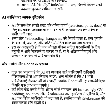
सहायता प्राप्त triage और review।
अलग “AI-friendly” forks/sandboxes, जिनसे मेंटेनर अच्छे
बदलाव चुनकर शामिल कर सकें।
AI कोडिंग पर व्यापक दृष्टिकोण
AI के समर्थक अच्छी तरह परिभाषित कार्यों (refactors, ports, docs) के
लिए वास्तविक उत्पादकता लाभ बताते हैं, खासकर जब हर पंक्ति की
समीक्षा की जाए।
अन्य लोग “vibecoding” hangovers की रिपोर्ट करते हैं: तेज़ प्रगति
के बाद गंदे, असंगत, और कठिन-से-मेंटेन कोड का पता चलना।
इस पर असहमति है कि क्या मौजूदा मॉडल जटिल प्रणालियों के लिए
मनुष्यों से आगे निकलने के कगार पर हैं, या वे अतिशयोक्तिपूर्ण और
संरचनात्मक रूप से अविश्वसनीय हैं।
ओपन सोर्स और Godot पर प्रभाव
कुछ का अनुमान है कि AI को अपनाने वाले प्रतिस्पर्धी रूढ़िवादी
परियोजनाओं से आगे निकल जाएँगे; अन्य सोचते हैं कि AI-भारी
परियोजनाएँ गिरावट की ओर जाएँगी जबकि Godot की गुणवत्ता-केन्द्रित
स्थिति एक लाभ बन जाएगी।
कई लोग नोट करते हैं कि ओपन-सोर्स योगदान अब increasingly CV-
padding, bounties, और विश्वविद्यालय असाइनमेंट्स से प्रेरित हैं, और
AI कम-निवेश भागीदारी को बढ़ा रहा है; इसलिए कड़ी gatekeeping की
आवश्यकता और बढ़ती है।