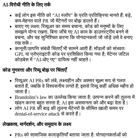
AI-विरोधी नीति के लिए तर्क
कई लोग इस नीति को “AI स्लॉप” के प्रति प्रतिक्रिया मानते हैं: बड़े,
कम-मेहनत वाले PR जो मेंटेनरों पर बोझ डालते हैं।
बताए गए लक्ष्य: रिव्यूअर का समय बचाना, कोड को मनुष्यों के लिए
समझने योग्य रखना, बिना जाँचे गए AI काम के डाउनस्ट्रीम बनने से
बचना, और यह सुनिश्चित करना कि योगदानकर्ता जो जोड़ें उसे वे बनाए
रख सकें।
कानूनी/उत्पत्ति संबंधी चिंताएँ भी सामने आती हैं: मॉडलों को संभवतः
GPL या प्रोप्राइटरी कोड पर प्रशिक्षित किया गया है; मेंटेनर जटिल
कोडबेस में “AI-धोए गए” दायित्व नहीं चाहते।
कोड गुणवत्ता और रिव्यू बोझ पर चिंताएँ
रिव्यूअर AI PRs को लंबे, लक्ष्यहीन और अक्सर सूक्ष्म रूप से गलत
बताते हैं, जबकि वे विश्वसनीय लगते हैं; इससे रिव्यू कहीं अधिक महँगा हो
जाता है।
Brandolini’s law का उल्लेख किया जाता है: उत्पन्न करने की तुलना में
खंडन करना बहुत सस्ता है; AI इस असमानता को और बढ़ा देता है।
लोग AI PR की बाढ़ की तुलना मेंटेनरों के सीमित खाली समय पर
denial-of-service attack से करते हैं।
लेखकत्व, मार्गदर्शन, और समुदाय के लक्ष्य
PRs को सामाजिक कलाकृतियाँ बताया जाता है: योगदानकर्ताओं को