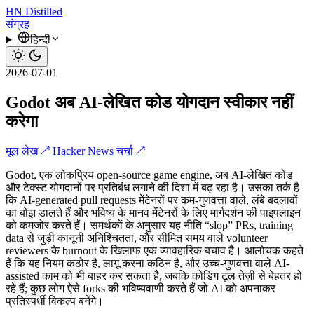
HN
Distilled
संग्रह
हिन्दी
2026-07-01
Godot अब AI-लेखित कोड योगदान स्वीकार नहीं
करेगा
मूल लेख ↗
Hacker News चर्चा ↗
Godot, एक लोकप्रिय open-source game engine, अब AI-लेखित कोड
और टेक्स्ट योगदानों पर प्रतिबंध लगाने की दिशा में बढ़ रहा है। उसका तर्क है
कि AI-generated pull requests मेंटेनरों पर कम-गुणवत्ता वाले, लंबे बदलावों
का बोझ डालते हैं और भविष्य के मानव मेंटेनरों के लिए मार्गदर्शन की पाइपलाइन
को कमजोर करते हैं। समर्थकों के अनुसार यह नीति “slop” PRs, training
data से जुड़ी कानूनी अनिश्चितता, और सीमित समय वाले volunteer
reviewers के burnout के खिलाफ एक व्यावहारिक बचाव है। आलोचक कहते
हैं कि यह नियम कठोर है, लागू करना कठिन है, और उच्च-गुणवत्ता वाले AI-
assisted काम को भी बाहर कर सकता है, जबकि कोडिंग टूल तेज़ी से बेहतर हो
रहे हैं; कुछ लोग ऐसे forks की भविष्यवाणी करते हैं जो AI को अपनाकर
प्रतिस्पर्धी विकल्प बनेंगे।