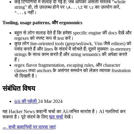
कई टिप्पणियों में सलाह दी गई है: जब आपका असली मतलब “whole
string” हो, तो उपलब्ध होने पर
या
का उपयोग करें,
\A...\Z
\z
नहीं।
^...$
Tooling, usage patterns, और ergonomics
बहुत से लोग सलाह देते हैं कि हमेशा specific engine की docs देखें और
regexes को स्पष्ट रूप से test करें।
कुछ लोग line-oriented tools (grep/sed/awk, Vim जैसे editors) को
पसंद करते हैं और lines के संदर्भ में सोचते हैं; दूसरे मुख्यतः in-memory
strings के साथ काम करते हैं और string semantics की अपेक्षा करते
हैं।
regex flavor fragmentation, escaping rules, और character
classes तथा anchors के असंगत समर्थन को लेकर व्यापक frustration
भी दिखती है।
संबंधित विषय
ü/ü की पहेली
24 Mar 2024
यह Hacker News कहानी चर्चा का AI-जनित सारांश है। AI गलतियां कर
सकता है। पूरे संदर्भ के लिए
मूल चर्चा
देखें।
← सभी कहानियों पर वापस जाएं