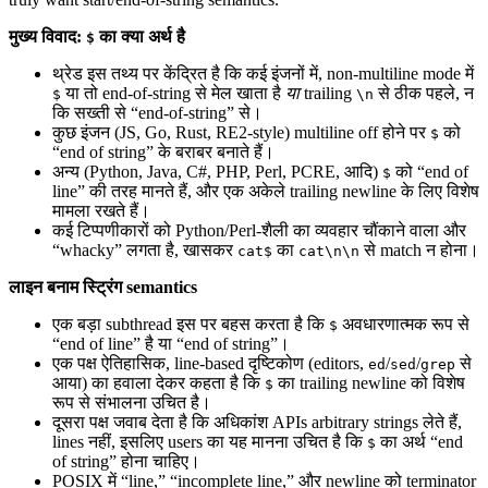
मुख्य विवाद:
का क्या अर्थ है
$
थ्रेड इस तथ्य पर केंद्रित है कि कई इंजनों में, non‑multiline mode में
या तो end-of-string से मेल खाता है
या
trailing
से ठीक पहले, न
$
\n
कि सख्ती से “end-of-string” से।
कुछ इंजन (JS, Go, Rust, RE2-style) multiline off होने पर
को
$
“end of string” के बराबर बनाते हैं।
अन्य (Python, Java, C#, PHP, Perl, PCRE, आदि)
को “end of
$
line” की तरह मानते हैं, और एक अकेले trailing newline के लिए विशेष
मामला रखते हैं।
कई टिप्पणीकारों को Python/Perl-शैली का व्यवहार चौंकाने वाला और
“whacky” लगता है, खासकर
का
से match न होना।
cat$
cat\n\n
लाइन बनाम स्ट्रिंग semantics
एक बड़ा subthread इस पर बहस करता है कि
अवधारणात्मक रूप से
$
“end of line” है या “end of string”।
एक पक्ष ऐतिहासिक, line-based दृष्टिकोण (editors,
/
/
से
ed
sed
grep
आया) का हवाला देकर कहता है कि
का trailing newline को विशेष
$
रूप से संभालना उचित है।
दूसरा पक्ष जवाब देता है कि अधिकांश APIs arbitrary strings लेते हैं,
lines नहीं, इसलिए users का यह मानना उचित है कि
का अर्थ “end
$
of string” होना चाहिए।
POSIX में “line,” “incomplete line,” और newline को terminator