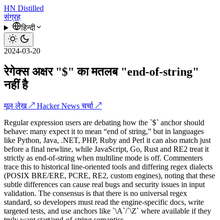
HN
Distilled
संग्रह
हिन्दी
2024-03-20
रेगेक्स अक्षर "$" का मतलब "end-of-string"
नहीं है
मूल लेख ↗
Hacker News चर्चा ↗
Regular expression users are debating how the `$` anchor should
behave: many expect it to mean “end of string,” but in languages
like Python, Java, .NET, PHP, Ruby and Perl it can also match just
before a final newline, while JavaScript, Go, Rust and RE2 treat it
strictly as end-of-string when multiline mode is off. Commenters
trace this to historical line-oriented tools and differing regex dialects
(POSIX BRE/ERE, PCRE, RE2, custom engines), noting that these
subtle differences can cause real bugs and security issues in input
validation. The consensus is that there is no universal regex
standard, so developers must read the engine-specific docs, write
targeted tests, and use anchors like `\A`/`\Z` where available if they
truly want start/end-of-string semantics.