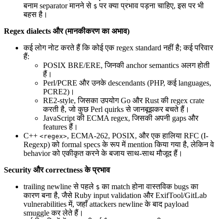
बनाम separator मानने से
पर क्या प्रभाव पड़ना चाहिए, इस पर भी
$
बहस है।
Regex dialects और (मानकीकरण का अभाव)
कई लोग नोट करते हैं कि कोई एक regex standard नहीं है; कई परिवार
हैं:
POSIX BRE/ERE, जिनकी anchor semantics अलग होती
हैं।
Perl/PCRE और उनके descendants (PHP, कई languages,
PCRE2)।
RE2-style, जिसका उपयोग Go और Rust की regex crate
करती है, जो कुछ Perl quirks से जानबूझकर बचते हैं।
JavaScript की ECMA regex, जिसकी अपनी gaps और
features हैं।
C++
, ECMA-262, POSIX, और एक हालिया RFC (I-
<regex>
Regexp) को formal specs के रूप में mention किया गया है, लेकिन वे
behavior को एकीकृत करने के बजाय साथ-साथ मौजूद हैं।
Security और correctness के प्रभाव
trailing newline से पहले
का match होना वास्तविक bugs का
$
कारण बना है, जैसे Ruby input validation और ExifTool/GitLab
vulnerabilities में, जहाँ attackers newline के बाद payload
smuggle कर लेते हैं।