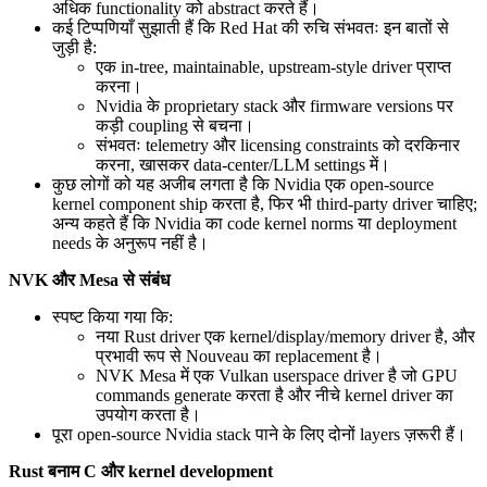
अधिक functionality को abstract करते हैं।
कई टिप्पणियाँ सुझाती हैं कि Red Hat की रुचि संभवतः इन बातों से
जुड़ी है:
एक in-tree, maintainable, upstream-style driver प्राप्त
करना।
Nvidia के proprietary stack और firmware versions पर
कड़ी coupling से बचना।
संभवतः telemetry और licensing constraints को दरकिनार
करना, खासकर data-center/LLM settings में।
कुछ लोगों को यह अजीब लगता है कि Nvidia एक open-source
kernel component ship करता है, फिर भी third-party driver चाहिए;
अन्य कहते हैं कि Nvidia का code kernel norms या deployment
needs के अनुरूप नहीं है।
NVK और Mesa से संबंध
स्पष्ट किया गया कि:
नया Rust driver एक kernel/display/memory driver है, और
प्रभावी रूप से Nouveau का replacement है।
NVK Mesa में एक Vulkan userspace driver है जो GPU
commands generate करता है और नीचे kernel driver का
उपयोग करता है।
पूरा open-source Nvidia stack पाने के लिए दोनों layers ज़रूरी हैं।
Rust बनाम C और kernel development