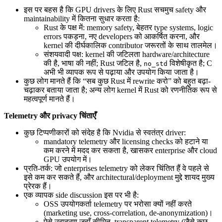
इस पर बहस है कि GPU drivers के लिए Rust सचमुच safety और
maintainability में कितना सुधार करता है:
Rust के पक्ष में: memory safety, बेहतर type systems, logic
errors पकड़ना, नए developers को आकर्षित करना, और
kernel की दीर्घकालिक contributor जरूरतों के साथ तालमेल।
संशयवादी पक्ष: kernel की जटिलता hardware/architecture
की है, भाषा की नहीं; Rust जटिल है,
विशेषीकृत है; C
no_std
अभी भी व्यापक रूप से पढ़ाया और उपयोग किया जाता है।
कुछ लोग मानते हैं कि “सब कुछ Rust में rewrite करो” को बहुत बढ़ा-
चढ़ाकर बताया जाता है; अन्य लोग kernel में Rust को रणनीतिक रूप से
महत्वपूर्ण मानते हैं।
Telemetry और privacy चिंताएँ
कुछ टिप्पणीकारों को संदेह है कि Nvidia से स्वतंत्र driver:
mandatory telemetry और licensing checks को हटाने या
कम करने में मदद कर सकता है, खासकर enterprise और cloud
GPU उपयोग में।
प्रति-तर्क: जो enterprises telemetry को लेकर चिंतित हैं वे पहले से
इसे कम कर सकते हैं, और architectural/deployment मुद्दे शायद मुख्य
प्रेरक हैं।
एक व्यापक side discussion इस पर भी है:
OSS उपयोगकर्ता telemetry पर भरोसा क्यों नहीं करते
(marketing use, cross-correlation, de-anonymization)।
ऐसे उदाहरण जहाँ सीमित, transparent telemetry (जैसे कुछ