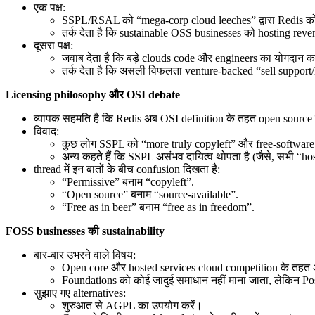
एक पक्ष:
SSPL/RSAL को “mega-corp cloud leeches” द्वारा Redis को थोड़
तर्क देता है कि sustainable OSS businesses को hosting rev
दूसरा पक्ष:
जवाब देता है कि बड़े clouds code और engineers का योगदान कर
तर्क देता है कि असली विफलता venture-backed “sell support
Licensing philosophy और OSI debate
व्यापक सहमति है कि Redis अब OSI definition के तहत open source नह
विवाद:
कुछ लोग SSPL को “more truly copyleft” और free-software go
अन्य कहते हैं कि SSPL असंभव दायित्व थोपता है (जैसे, सभी “hos
thread में इन बातों के बीच confusion दिखता है:
“Permissive” बनाम “copyleft”.
“Open source” बनाम “source-available”.
“Free as in beer” बनाम “free as in freedom”.
FOSS businesses की sustainability
बार-बार उभरने वाले विषय:
Open core और hosted services cloud competition के तहत अ
Foundations को कोई जादुई समाधान नहीं माना जाता, लेकिन Pos
सुझाए गए alternatives:
शुरुआत से AGPL का उपयोग करें।