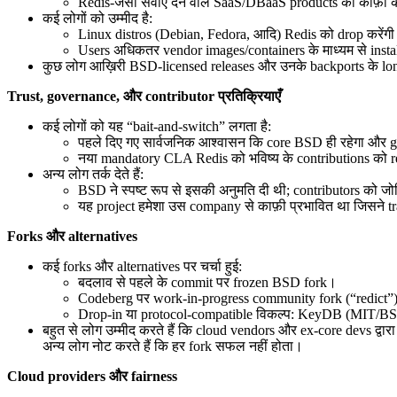
Redis-जैसी सेवाएँ देने वाले SaaS/DBaaS products को काफ़ी क
कई लोगों को उम्मीद है:
Linux distros (Debian, Fedora, आदि) Redis को drop करेंगी
Users अधिकतर vendor images/containers के माध्यम से install 
कुछ लोग आख़िरी BSD-licensed releases और उनके backports के long
Trust, governance, और contributor प्रतिक्रियाएँ
कई लोगों को यह “bait-and-switch” लगता है:
पहले दिए गए सार्वजनिक आश्वासन कि core BSD ही रहेगा और 
नया mandatory CLA Redis को भविष्य के contributions को relic
अन्य लोग तर्क देते हैं:
BSD ने स्पष्ट रूप से इसकी अनुमति दी थी; contributors को 
यह project हमेशा उस company से काफ़ी प्रभावित था जिसने 
Forks और alternatives
कई forks और alternatives पर चर्चा हुई:
बदलाव से पहले के commit पर frozen BSD fork।
Codeberg पर work-in-progress community fork (“redict”
Drop-in या protocol-compatible विकल्प: KeyDB (MIT/BSL
बहुत से लोग उम्मीद करते हैं कि cloud vendors और ex-core devs द्
अन्य लोग नोट करते हैं कि हर fork सफल नहीं होता।
Cloud providers और fairness